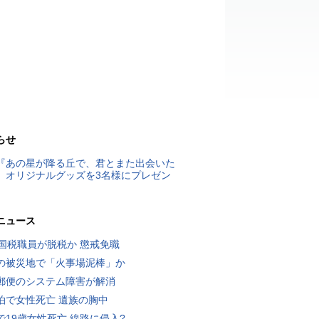
らせ
『あの星が降る丘で、君とまた出会いた
』オリジナルグッズを3名様にプレゼン
ニュース
歳国税職員が脱税か 懲戒免職
の被災地で「火事場泥棒」か
郵便のシステム障害が解消
泊で女性死亡 遺族の胸中
で19歳女性死亡 線路に侵入?