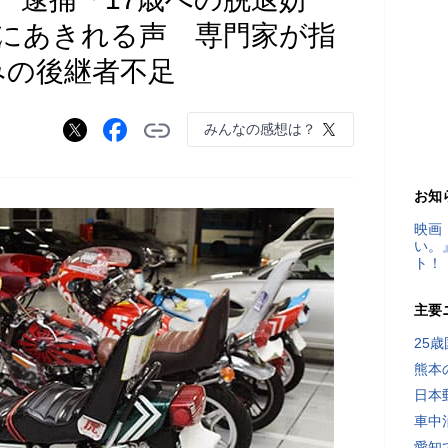
」にあきれる声 専門家が指
みの後継者不足
みんなの感想は？
お知
映画
い。
ト！
主要
25
熊本
日本
車中
愛知