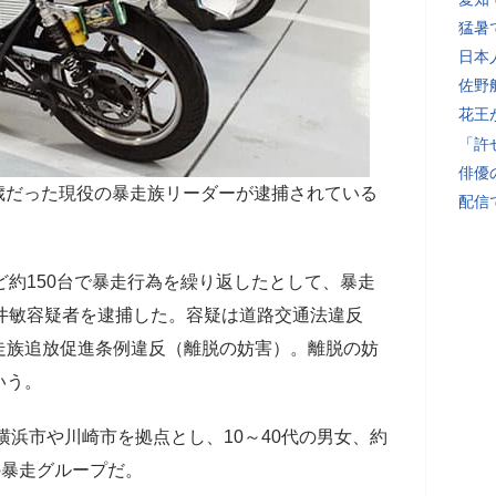
猛暑
日本
佐野
花王
「許
俳優
41歳だった現役の暴走族リーダーが逮捕されている
配信
約150台で暴走行為を繰り返したとして、暴走
井敏容疑者を逮捕した。容疑は道路交通法違反
走族追放促進条例違反（離脱の妨害）。離脱の妨
いう。
横浜市や川崎市を拠点とし、10～40代の男女、約
の暴走グループだ。