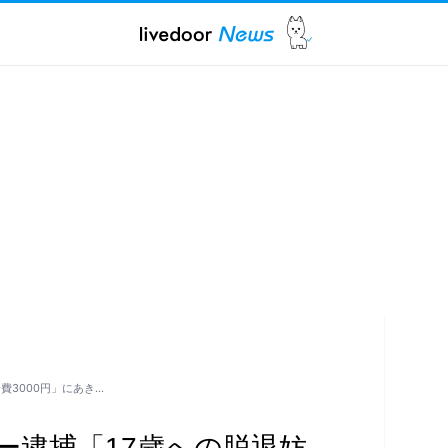
費3000円」にあき…
ー逮捕「17歳への脱退妨