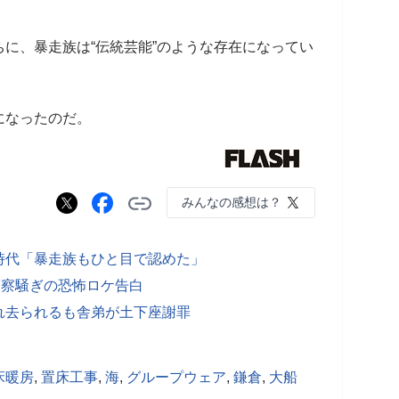
に、暴走族は“伝統芸能”のような存在になってい
になったのだ。
みんなの感想は？
時代「暴走族もひと目で認めた」
警察騒ぎの恐怖ロケ告白
れ去られるも舎弟が土下座謝罪
床暖房
,
置床工事
,
海
,
グループウェア
,
鎌倉
,
大船