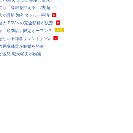
でも「冷房を控える」7割超
人が誤解 海外タトゥー事情
航大 PSVへの完全移籍が決定
が「焼肉店」限定オープン？
せない不祥事タレント」1位
の戸塚純貴が結婚を発表
で激怒 堀大輔氏が物議