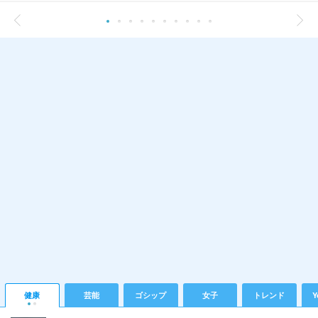
健康
芸能
ゴシップ
女子
トレンド
Y