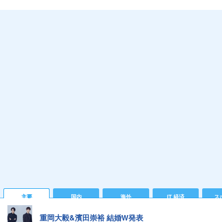
主要
国内
海外
IT 経済
ス
重岡大毅&濱田崇裕 結婚W発表