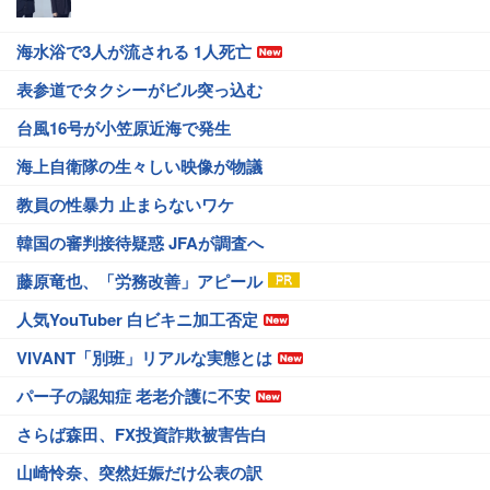
海水浴で3人が流される 1人死亡
表参道でタクシーがビル突っ込む
台風16号が小笠原近海で発生
海上自衛隊の生々しい映像が物議
教員の性暴力 止まらないワケ
韓国の審判接待疑惑 JFAが調査へ
藤原竜也、「労務改善」アピール
人気YouTuber 白ビキニ加工否定
VIVANT「別班」リアルな実態とは
パー子の認知症 老老介護に不安
さらば森田、FX投資詐欺被害告白
山崎怜奈、突然妊娠だけ公表の訳