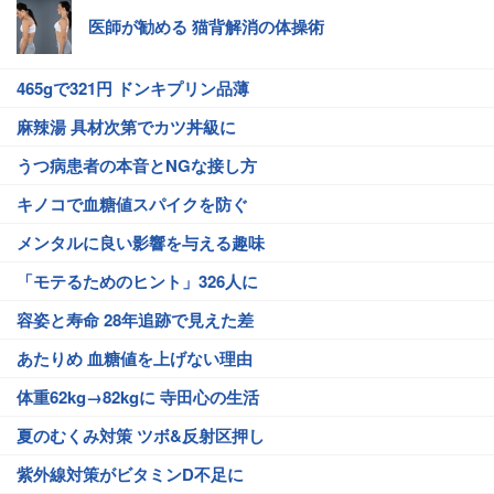
医師が勧める 猫背解消の体操術
465gで321円 ドンキプリン品薄
麻辣湯 具材次第でカツ丼級に
うつ病患者の本音とNGな接し方
キノコで血糖値スパイクを防ぐ
メンタルに良い影響を与える趣味
「モテるためのヒント」326人に
容姿と寿命 28年追跡で見えた差
あたりめ 血糖値を上げない理由
体重62kg→82kgに 寺田心の生活
夏のむくみ対策 ツボ&反射区押し
紫外線対策がビタミンD不足に