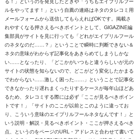
る！」というのを発見したときや「うちもエイプリルフー
ルをやってます！」という自薦の連絡はネタのタレコミ用
メールフォームから送信してもらえればOKです。掲載さ
れやすくなる押さえるべきポイントとして、GIGAZINE編
集部員がサイトを見に行っても「どれがエイプリルフール
のネタなのだ……？」ということで瞬時に判断できない＆
ネタの意味がわからず記事化をあきらめてしまうしかな
い……となったり、「どこかがいつもと違うらしいが元の
サイトの状態を知らないので、どこがどう変化したかまる
でわからない……激しく困った……」ということで記事化
できなかったり遅れまくったりするケースが毎年山ほどあ
るため、タレコミする際には必ず「ここが見るべきポイン
トです！」「サイトのここが以前とこのように違ってお
り、こういう意味のエイプリルフールネタなんです！」と
いう説明・解説・見るべきポイント・ここが押さえるべき
点、というのをページのURL・アドレスと合わせて書いて