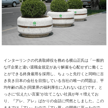
インターリンクの代表取締役を務める横山正氏は「一般的
なIT企業と違い退職金規定があり解雇を心配せずに働くこ
とができる終身雇用を採用し、ちょっと先行くと同時に古
き良き日本の会社を目指している当社の唯一の問題は、平
均年齢の高さ(同業界の福利厚生に入れないほど)です。と
っさに“伝えたい言葉”が出てこない社員が年々増えてお
り、『アレ、アレ』ばかりの会話に愕然としました。この
ままでは『アレ』なので『アレ草』の開発に至ったので