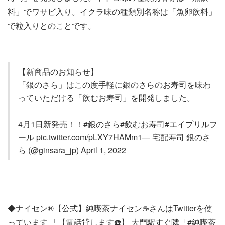
料」でワサビ入り。イクラ味の種類別名称は「魚卵飲料」
で粒入りとのことです。
【新商品のお知らせ】
「銀のさら」はこの度手軽に銀のさらのお寿司を味わ
っていただける「飲むお寿司」を開発しました。
4月1日新発売！！#銀のさら#飲むお寿司#エイプリルフ
ール pic.twitter.com/pLXY7HAMm1— 宅配寿司 銀のさ
ら (@ginsara_jp) April 1, 2022
◆ナイセン®︎【公式】純喫茶ナイセン☕️さんはTwitterを使
っています 「【電話貸します☎️】 大門駅すぐ隣「#純喫茶