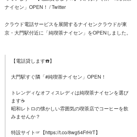
ナイセン」OPEN！ / Twitter
クラウド電話サービスを展開するナイセンクラウドが東
京・大門駅付近に「純喫茶ナイセン」をOPENしました。
【電話貸します☎️】
大門駅すぐ隣「#純喫茶ナイセン」OPEN！
トレンディなオフィスレディは純喫茶ナイセンを選び
ます☕
昭和レトロの懐かしい雰囲気の喫茶店でコーヒーを飲
みませんか？
特設サイト☞【https://t.co/8wg54FrHrT】