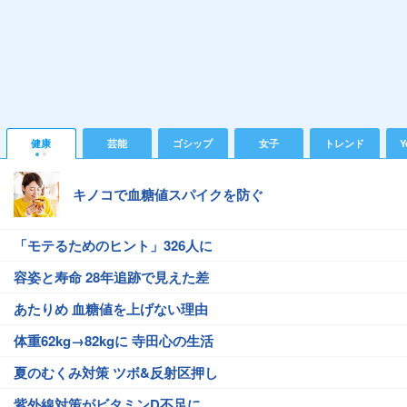
健康
芸能
ゴシップ
女子
トレンド
Y
キノコで血糖値スパイクを防ぐ
「モテるためのヒント」326人に
容姿と寿命 28年追跡で見えた差
あたりめ 血糖値を上げない理由
体重62kg→82kgに 寺田心の生活
夏のむくみ対策 ツボ&反射区押し
紫外線対策がビタミンD不足に