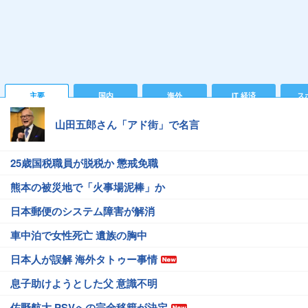
主要
国内
海外
IT 経済
ス
山田五郎さん「アド街」で名言
25歳国税職員が脱税か 懲戒免職
熊本の被災地で「火事場泥棒」か
日本郵便のシステム障害が解消
車中泊で女性死亡 遺族の胸中
日本人が誤解 海外タトゥー事情
息子助けようとした父 意識不明
佐野航大 PSVへの完全移籍が決定