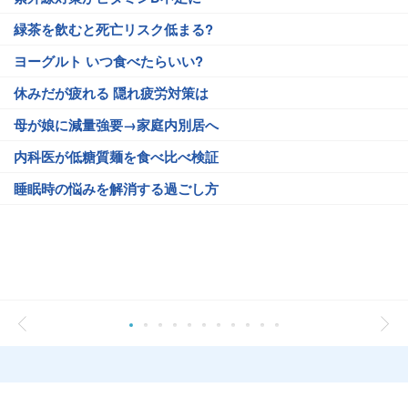
緑茶を飲むと死亡リスク低まる?
ヨーグルト いつ食べたらいい?
休みだが疲れる 隠れ疲労対策は
母が娘に減量強要→家庭内別居へ
内科医が低糖質麺を食べ比べ検証
睡眠時の悩みを解消する過ごし方