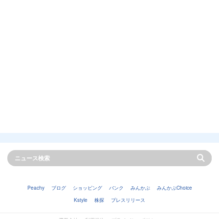
Peachy
ブログ
ショッピング
バンク
みんかぶ
みんかぶChoice
Kstyle
株探
プレスリリース