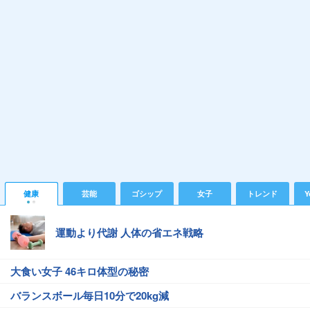
健康
芸能
ゴシップ
女子
トレンド
Y
運動より代謝 人体の省エネ戦略
大食い女子 46キロ体型の秘密
バランスボール毎日10分で20kg減