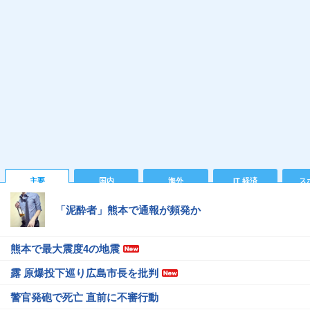
主要
国内
海外
IT 経済
ス
「泥酔者」熊本で通報が頻発か
熊本で最大震度4の地震
露 原爆投下巡り広島市長を批判
警官発砲で死亡 直前に不審行動