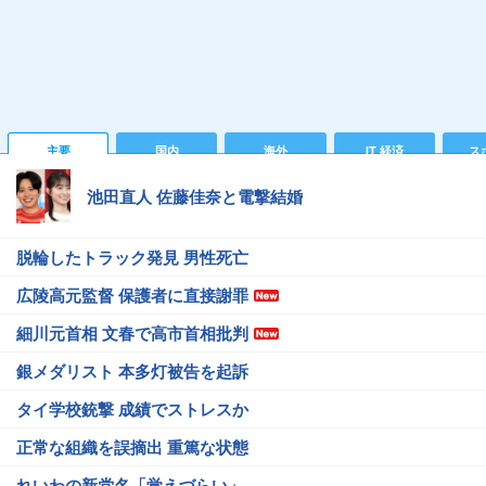
主要
国内
海外
IT 経済
ス
池田直人 佐藤佳奈と電撃結婚
脱輪したトラック発見 男性死亡
広陵高元監督 保護者に直接謝罪
細川元首相 文春で高市首相批判
銀メダリスト 本多灯被告を起訴
タイ学校銃撃 成績でストレスか
正常な組織を誤摘出 重篤な状態
れいわの新党名「覚えづらい」