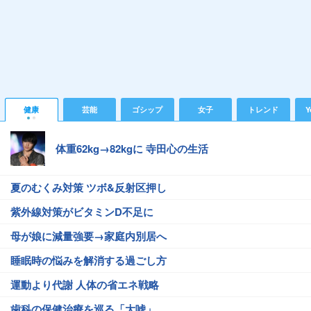
健康
芸能
ゴシップ
女子
トレンド
Y
体重62kg→82kgに 寺田心の生活
夏のむくみ対策 ツボ&反射区押し
紫外線対策がビタミンD不足に
母が娘に減量強要→家庭内別居へ
睡眠時の悩みを解消する過ごし方
運動より代謝 人体の省エネ戦略
歯科の保健治療を巡る「大嘘」