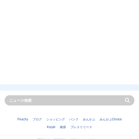
Peachy
ブログ
ショッピング
バンク
みんかぶ
みんかぶChoice
Kstyle
株探
プレスリリース