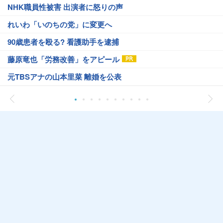
NHK職員性被害 出演者に怒りの声
れいわ「いのちの党」に変更へ
90歳患者を殴る? 看護助手を逮捕
藤原竜也「労務改善」をアピール
元TBSアナの山本里菜 離婚を公表