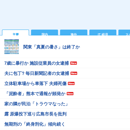
主要
国内
海外
IT 経済
ス
関東「真夏の暑さ」は終了か
7歳に暴行か 施設従業員の女逮捕
夫に包丁? 毎日新聞記者の女逮捕
立体駐車場から車落下 夫婦死傷
「泥酔者」熊本で通報が頻発か
家の隣が民泊「トラウマなった」
露 原爆投下巡り広島市長を批判
無期刑の「終身刑化」傾向続く