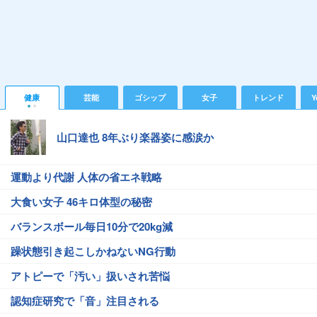
健康
芸能
ゴシップ
女子
トレンド
Y
山口達也 8年ぶり楽器姿に感涙か
運動より代謝 人体の省エネ戦略
大食い女子 46キロ体型の秘密
バランスボール毎日10分で20kg減
躁状態引き起こしかねないNG行動
アトピーで「汚い」扱いされ苦悩
認知症研究で「音」注目される