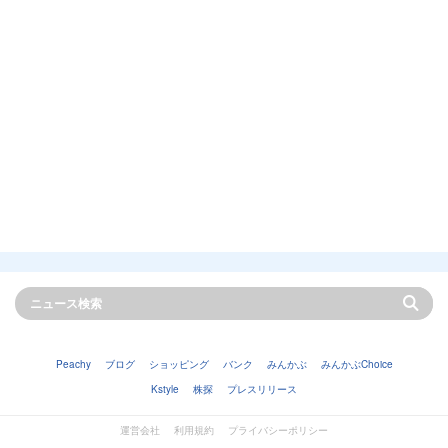
Peachy
ブログ
ショッピング
バンク
みんかぶ
みんかぶChoice
Kstyle
株探
プレスリリース
運営会社
利用規約
プライバシーポリシー