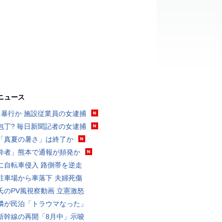
ニュース
に暴行か 施設従業員の女逮捕
包丁? 毎日新聞記者の女逮捕
「真夏の暑さ」は終了か
酔者」熊本で通報が頻発か
に自転車侵入 路側帯を逆走
駐車場から車落下 夫婦死傷
氏のPV風視察動画 立憲激怒
隣が民泊「トラウマなった」
新幹線の再開「8月中」示唆