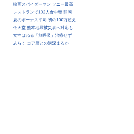
映画スパイダーマン ソニー最高
レストランで192人食中毒 静岡
夏のボーナス平均 初の100万超え
任天堂 熊本地震被災者へ対応も
女性はねる「無呼吸」治療せず
志らく コア層との溝深まるか