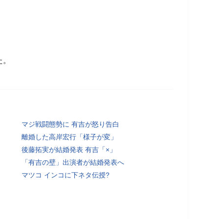
た。
マジ戦闘態勢に 有吉が怒り告白
離婚した高岸宏行「様子が変」
後藤拓実が結婚発表 有吉「×」
「有吉の壁」出演者が結婚発表へ
マツコ インコに下ネタ伝授?