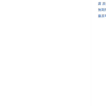
露 
無期
藤原