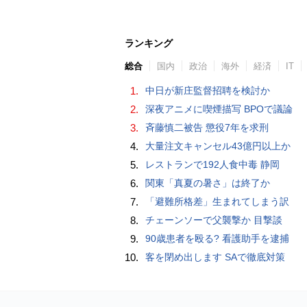
ランキング
総合
国内
政治
海外
経済
IT
1.
中日が新庄監督招聘を検討か
2.
深夜アニメに喫煙描写 BPOで議論
3.
斉藤慎二被告 懲役7年を求刑
4.
大量注文キャンセル43億円以上か
5.
レストランで192人食中毒 静岡
6.
関東「真夏の暑さ」は終了か
7.
「避難所格差」生まれてしまう訳
8.
チェーンソーで父襲撃か 目撃談
9.
90歳患者を殴る? 看護助手を逮捕
10.
客を閉め出します SAで徹底対策