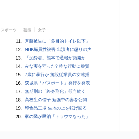
スポーツ
芸能
女子
11.
斉藤被告に「多目的トイレ以下」
12.
NHK職員性被害 出演者に怒りの声
13.
「泥酔者」熊本で通報が頻発か
14.
みな実を守った? 粋な行動に称賛
15.
7歳に暴行か 施設従業員の女逮捕
16.
茨城県「パスポート」発行を発表
17.
無期刑の「終身刑化」傾向続く
18.
高校生の信子 勉強中の姿を公開
19.
印食品工場 生地の上を転げ回る
20.
家の隣が民泊「トラウマなった」