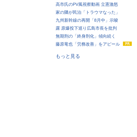
高市氏のPV風視察動画 立憲激怒
家の隣が民泊「トラウマなった」
九州新幹線の再開「8月中」示唆
露 原爆投下巡り広島市長を批判
無期刑の「終身刑化」傾向続く
藤原竜也「労務改善」をアピール
もっと見る