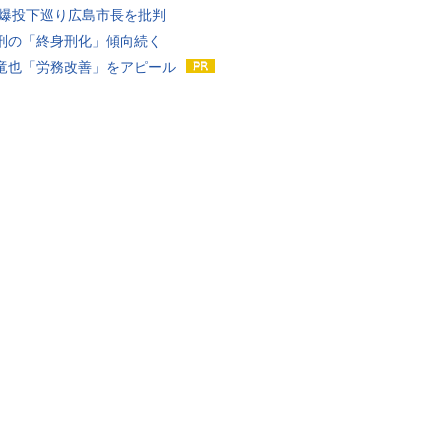
原爆投下巡り広島市長を批判
刑の「終身刑化」傾向続く
竜也「労務改善」をアピール