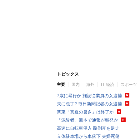
トピックス
主要
国内
海外
IT 経済
スポーツ
7歳に暴行か 施設従業員の女逮捕
夫に包丁? 毎日新聞記者の女逮捕
関東「真夏の暑さ」は終了か
「泥酔者」熊本で通報が頻発か
高速に自転車侵入 路側帯を逆走
立体駐車場から車落下 夫婦死傷