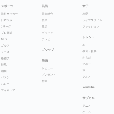
スポーツ
芸能
女子
海外サッカー
芸能総合
恋愛
日本代表
音楽
ライフスタイル
Jリーグ
韓流
ファッション
プロ野球
グラビア
トレンド
MLB
テレビ
本
ゴルフ
ゴシップ
教育・仕事
テニス
からだ
格闘技
映画
マネー
競馬
レビュー
車
相撲
プレゼント
グルメ
バスケ
特集
バレー
YouTube
フィギュア
サブカル
アニメ
ゲーム