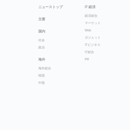
ニューストップ
IT 経済
経済総合
主要
マーケット
Web
国内
ガジェット
社会
ITビジネス
政治
IT総合
海外
PR
海外総合
韓国
中国