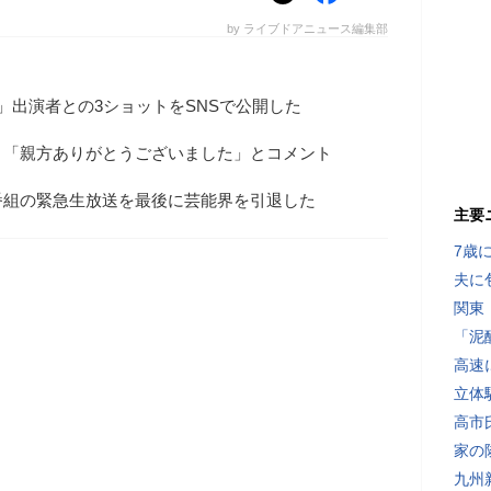
by ライブドアニュース編集部
」出演者との3ショットをSNSで公開した
、「親方ありがとうございました」とコメント
番組の緊急生放送を最後に芸能界を引退した
主要
7歳
夫に
関東
「泥
高速
立体
高市
家の
九州