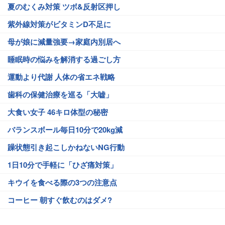
夏のむくみ対策 ツボ&反射区押し
紫外線対策がビタミンD不足に
母が娘に減量強要→家庭内別居へ
睡眠時の悩みを解消する過ごし方
運動より代謝 人体の省エネ戦略
歯科の保健治療を巡る「大嘘」
大食い女子 46キロ体型の秘密
バランスボール毎日10分で20kg減
躁状態引き起こしかねないNG行動
1日10分で手軽に「ひざ痛対策」
キウイを食べる際の3つの注意点
コーヒー 朝すぐ飲むのはダメ?