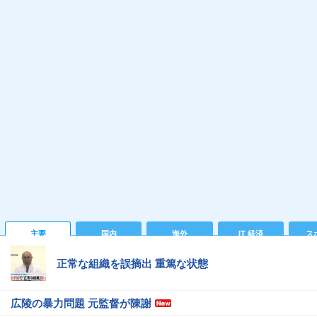
主要
国内
海外
IT 経済
ス
正常な組織を誤摘出 重篤な状態
広陵の暴力問題 元監督が陳謝