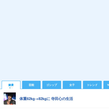
健康
芸能
ゴシップ
女子
トレンド
Y
体重62kg→82kgに 寺田心の生活