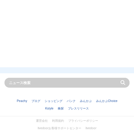
Peachy
ブログ
ショッピング
バンク
みんかぶ
みんかぶChoice
Kstyle
株探
プレスリリース
運営会社
利用規約
プライバシーポリシー
livedoorお客様サポートセンター
livedoor