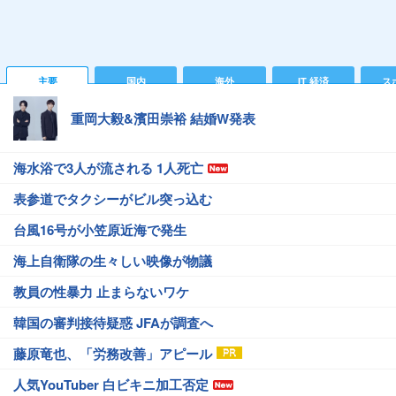
主要
国内
海外
IT 経済
ス
重岡大毅&濱田崇裕 結婚W発表
海水浴で3人が流される 1人死亡
表参道でタクシーがビル突っ込む
台風16号が小笠原近海で発生
海上自衛隊の生々しい映像が物議
教員の性暴力 止まらないワケ
韓国の審判接待疑惑 JFAが調査へ
藤原竜也、「労務改善」アピール
人気YouTuber 白ビキニ加工否定