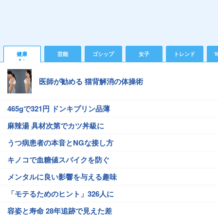
健康
芸能
ゴシップ
女子
トレンド
Y
医師が勧める 猫背解消の体操術
465gで321円 ドンキプリン品薄
麻辣湯 具材次第でカツ丼級に
うつ病患者の本音とNGな接し方
キノコで血糖値スパイクを防ぐ
メンタルに良い影響を与える趣味
「モテるためのヒント」326人に
容姿と寿命 28年追跡で見えた差