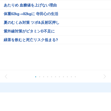
あたりめ 血糖値を上げない理由
体重62kg→82kgに 寺田心の生活
夏のむくみ対策 ツボ&反射区押し
紫外線対策がビタミンD不足に
緑茶を飲むと死亡リスク低まる?