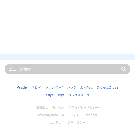
Peachy
ブログ
ショッピング
バンク
みんかぶ
みんかぶChoice
Kstyle
株探
プレスリリース
運営会社
利用規約
プライバシーポリシー
livedoorお客様サポートセンター
livedoor
コンテンツ・広告ポリシー