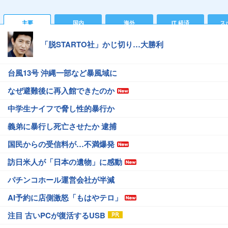
主要
国内
海外
IT 経済
ス
「脱STARTO社」かじ切り…大勝利
台風13号 沖縄一部など暴風域に
なぜ避難後に再入館できたのか
中学生ナイフで脅し性的暴行か
義弟に暴行し死亡させたか 逮捕
国民からの受信料が…不満爆発
訪日米人が「日本の遺物」に感動
パチンコホール運営会社が半減
AI予約に店側激怒「もはやテロ」
注目 古いPCが復活するUSB