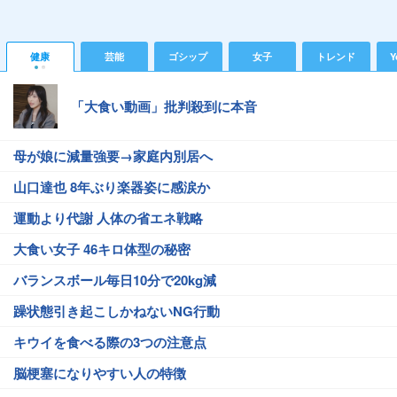
健康
芸能
ゴシップ
女子
トレンド
Y
「大食い動画」批判殺到に本音
母が娘に減量強要→家庭内別居へ
山口達也 8年ぶり楽器姿に感涙か
運動より代謝 人体の省エネ戦略
大食い女子 46キロ体型の秘密
バランスボール毎日10分で20kg減
躁状態引き起こしかねないNG行動
キウイを食べる際の3つの注意点
脳梗塞になりやすい人の特徴