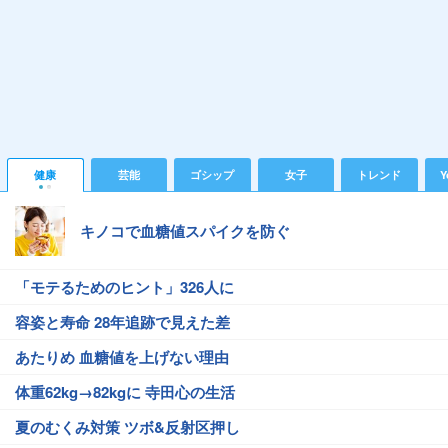
健康
芸能
ゴシップ
女子
トレンド
Y
キノコで血糖値スパイクを防ぐ
「モテるためのヒント」326人に
容姿と寿命 28年追跡で見えた差
あたりめ 血糖値を上げない理由
体重62kg→82kgに 寺田心の生活
夏のむくみ対策 ツボ&反射区押し