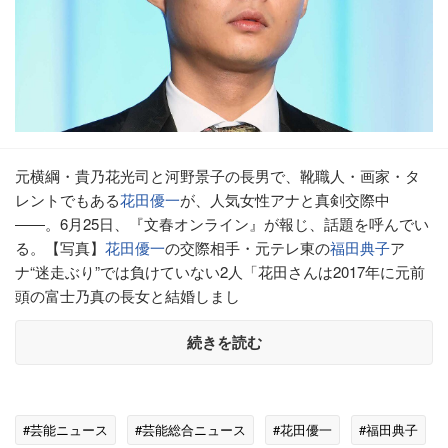
元横綱・貴乃花光司と河野景子の長男で、靴職人・画家・タ
レントでもある
花田優一
が、人気女性アナと真剣交際中
――。6月25日、『文春オンライン』が報じ、話題を呼んでい
る。【写真】
花田優一
の交際相手・元テレ東の
福田典子
ア
ナ“迷走ぶり”では負けていない2人「花田さんは2017年に元前
頭の富士乃真の長女と結婚しまし
続きを読む
#芸能ニュース
#芸能総合ニュース
#花田優一
#福田典子