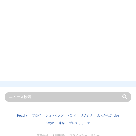
Peachy
ブログ
ショッピング
バンク
みんかぶ
みんかぶChoice
Kstyle
株探
プレスリリース
運営会社
利用規約
プライバシーポリシー