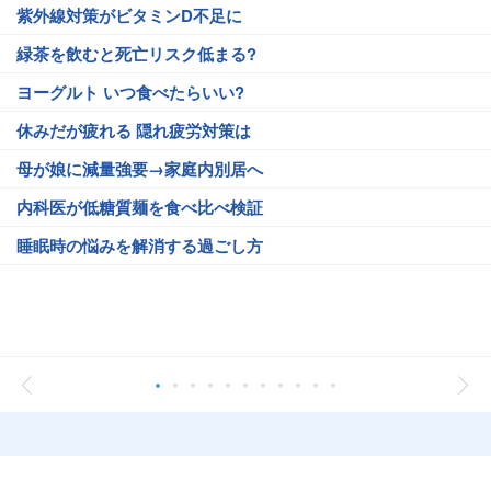
紫外線対策がビタミンD不足に
緑茶を飲むと死亡リスク低まる?
ヨーグルト いつ食べたらいい?
休みだが疲れる 隠れ疲労対策は
母が娘に減量強要→家庭内別居へ
内科医が低糖質麺を食べ比べ検証
睡眠時の悩みを解消する過ごし方