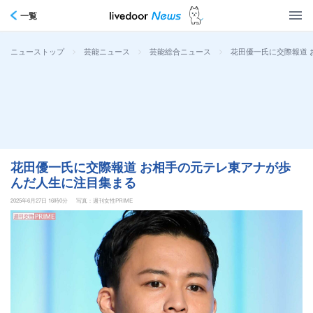
一覧
>
>
>
花田優一氏に交際報道
ニューストップ
芸能ニュース
芸能総合ニュース
花田優一氏に交際報道 お相手の元テレ東アナが歩
んだ人生に注目集まる
2025年6月27日 16時0分
写真：週刊女性PRIME