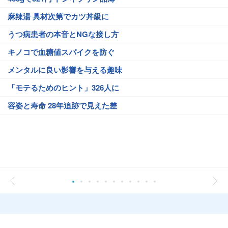
麻辣湯 具材次第でカツ丼級に
うつ病患者の本音とNGな接し方
キノコで血糖値スパイクを防ぐ
メンタルに良い影響を与える趣味
「モテるためのヒント」326人に
容姿と寿命 28年追跡で見えた差