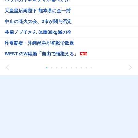
天皇皇后両陛下 熊本県に金一封
中止の花火大会、3市が関与否定
井脇ノブ子さん 体重38kg減の今
昨夏覇者・沖縄尚学が初戦で敗退
WEST.のW結婚「自由で頭抱える」