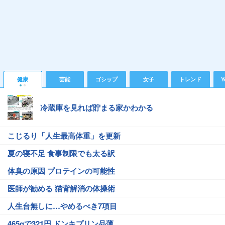
健康
芸能
ゴシップ
女子
トレンド
Y
冷蔵庫を見れば貯まる家かわかる
こじるり「人生最高体重」を更新
夏の寝不足 食事制限でも太る訳
体臭の原因 プロテインの可能性
医師が勧める 猫背解消の体操術
人生台無しに…やめるべき7項目
465gで321円 ドンキプリン品薄