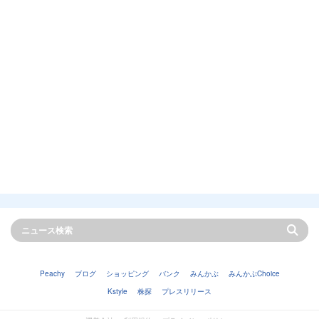
Peachy
ブログ
ショッピング
バンク
みんかぶ
みんかぶChoice
Kstyle
株探
プレスリリース