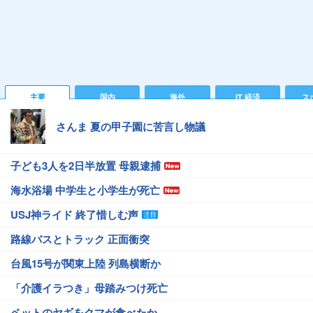
主要
国内
海外
IT 経済
ス
さんま 夏の甲子園に苦言し物議
子ども3人を2日半放置 母親逮捕
海水浴場 中学生と小学生が死亡
USJ神ライド 終了惜しむ声
路線バスとトラック 正面衝突
台風15号が関東上陸 列島横断か
「介護イラつき」母踏みつけ死亡
ペットのヤギをクマが食べたか