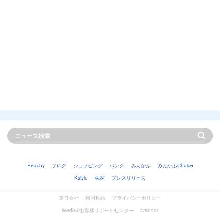
Peachy
ブログ
ショッピング
バンク
みんかぶ
みんかぶChoice
Kstyle
株探
プレスリリース
運営会社
利用規約
プライバシーポリシー
livedoorお客様サポートセンター
livedoor