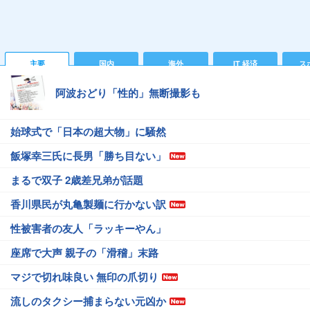
主要
国内
海外
IT 経済
ス
阿波おどり「性的」無断撮影も
始球式で「日本の超大物」に騒然
飯塚幸三氏に長男「勝ち目ない」
まるで双子 2歳差兄弟が話題
香川県民が丸亀製麺に行かない訳
性被害者の友人「ラッキーやん」
座席で大声 親子の「滑稽」末路
マジで切れ味良い 無印の爪切り
流しのタクシー捕まらない元凶か