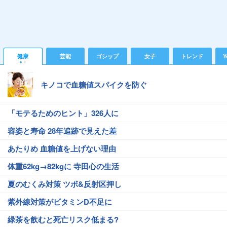
健康
芸能
ゴシップ
女子
トレンド
Y
キノコで血糖値スパイクを防ぐ
「モテるためのヒント」326人に
容姿と寿命 28年追跡で見えた差
あたりめ 血糖値を上げない理由
体重62kg→82kgに 寺田心の生活
夏のむくみ対策 ツボ&反射区押し
紫外線対策がビタミンD不足に
緑茶を飲むと死亡リスク低まる?