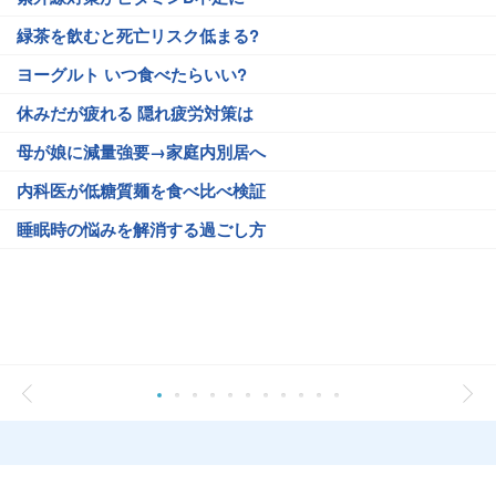
緑茶を飲むと死亡リスク低まる?
ヨーグルト いつ食べたらいい?
休みだが疲れる 隠れ疲労対策は
母が娘に減量強要→家庭内別居へ
内科医が低糖質麺を食べ比べ検証
睡眠時の悩みを解消する過ごし方