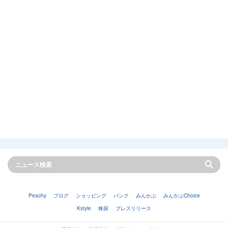
Peachy
ブログ
ショッピング
バンク
みんかぶ
みんかぶChoice
Kstyle
株探
プレスリリース