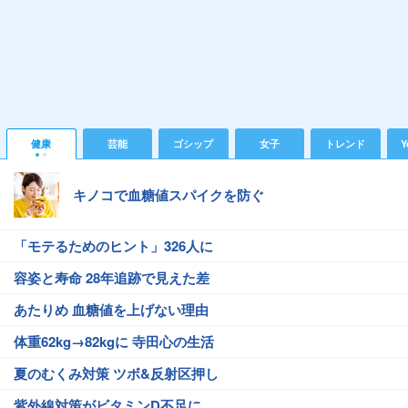
健康
芸能
ゴシップ
女子
トレンド
Y
キノコで血糖値スパイクを防ぐ
「モテるためのヒント」326人に
容姿と寿命 28年追跡で見えた差
あたりめ 血糖値を上げない理由
体重62kg→82kgに 寺田心の生活
夏のむくみ対策 ツボ&反射区押し
紫外線対策がビタミンD不足に