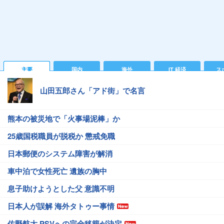
主要
国内
海外
IT 経済
ス
山田五郎さん「アド街」で名言
熊本の被災地で「火事場泥棒」か
25歳国税職員が脱税か 懲戒免職
日本郵便のシステム障害が解消
車中泊で女性死亡 遺族の胸中
息子助けようとした父 意識不明
日本人が誤解 海外タトゥー事情
佐野航大 PSVへの完全移籍が決定