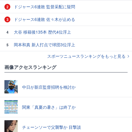
ドジャース6連敗 監督采配に疑問
2
ドジャース6連敗 佐々木が止める
3
大谷 移籍後135本 歴代4位浮上
4
岡本和真 新人打点で球団3位浮上
5
スポーツニュースランキングをもっと見る
画像アクセスランキング
中日が新庄監督招聘を検討か
関東「真夏の暑さ」は終了か
チェーンソーで父襲撃か 目撃談