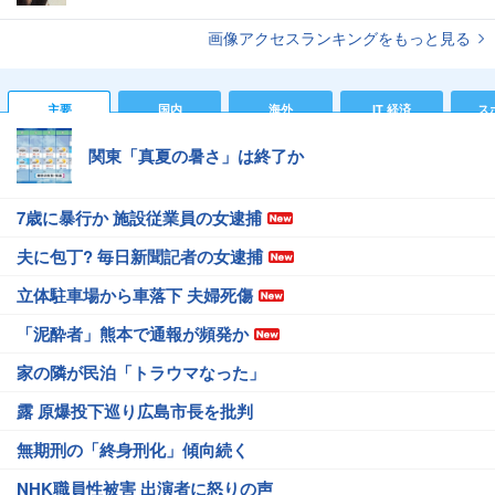
画像アクセスランキングをもっと見る
主要
国内
海外
IT 経済
ス
関東「真夏の暑さ」は終了か
7歳に暴行か 施設従業員の女逮捕
夫に包丁? 毎日新聞記者の女逮捕
立体駐車場から車落下 夫婦死傷
「泥酔者」熊本で通報が頻発か
家の隣が民泊「トラウマなった」
露 原爆投下巡り広島市長を批判
無期刑の「終身刑化」傾向続く
NHK職員性被害 出演者に怒りの声