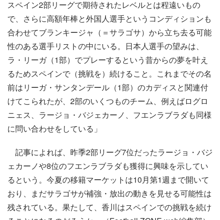
スペイン2部リーグで期待されたレベルとは程遠いもの
で、さらに高額年棒と外国人選手というコンディションも
合わせてブランキージャ（＝サラゴサ）から立ち去る可能
性のある選手リストの中にいる。日本人選手の望みは、
ラ・リーガ（1部）でプレーするという昔からの夢を叶え
るためスペインで（挑戦を）続けること。これまでその名
前はリーガ・サンタンデール（1部）のカディスと関連付
けてこられたが、2部のいくつものチーム、例えばログロ
ニェス、ラージョ・バジェカーノ、フエンラブラダも同様
に問い合わせをしている」
記事によれば、昨季2部リーグ7位だったラージョ・バジ
ェカーノや8位のフエンラブラダも獲得に興味を示してい
るという。今夏の移籍マーケットは10月第1週まで開いて
おり、まだサラゴサが補強・放出の動きを見せる可能性は
残されている。果たして、香川はスペインでの挑戦を続け