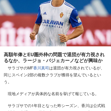
高額年俸とEU圏外枠の問題で退団が有力視され
るなか、ラージョ・バジェカーノなどが興味か
サラゴサのMF
香川真司
は退団が有力視されているが、
同じスペイン2部の複数クラブが獲得を望んでいるとい
う。
現地メディアが具体的な名前を挙げて報じている。
サラゴサでの1年目となった昨シーズン、香川は公式戦