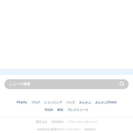
Peachy
ブログ
ショッピング
バンク
みんかぶ
みんかぶChoice
Kstyle
株探
プレスリリース
運営会社
利用規約
プライバシーポリシー
livedoorお客様サポートセンター
livedoor