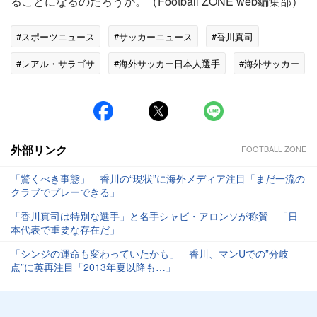
ることになるのだろうか。（Football ZONE web編集部）
#スポーツニュース
#サッカーニュース
#香川真司
#レアル・サラゴサ
#海外サッカー日本人選手
#海外サッカー
外部リンク
FOOTBALL ZONE
「驚くべき事態」 香川の“現状”に海外メディア注目「まだ一流の
クラブでプレーできる」
「香川真司は特別な選手」と名手シャビ・アロンソが称賛 「日
本代表で重要な存在だ」
「シンジの運命も変わっていたかも」 香川、マンUでの”分岐
点”に英再注目「2013年夏以降も…」