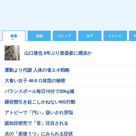
健康
芸能
ゴシップ
女子
トレンド
Y
山口達也 8年ぶり楽器姿に感涙か
運動より代謝 人体の省エネ戦略
大食い女子 46キロ体型の秘密
バランスボール毎日10分で20kg減
躁状態引き起こしかねないNG行動
アトピーで「汚い」扱いされ苦悩
認知症研究で「音」注目される
夫の「産後うつ」にみられる症状