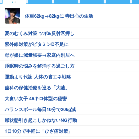
体重62kg→82kgに 寺田心の生活
夏のむくみ対策 ツボ&反射区押し
紫外線対策がビタミンD不足に
母が娘に減量強要→家庭内別居へ
睡眠時の悩みを解消する過ごし方
運動より代謝 人体の省エネ戦略
歯科の保健治療を巡る「大嘘」
大食い女子 46キロ体型の秘密
バランスボール毎日10分で20kg減
躁状態引き起こしかねないNG行動
1日10分で手軽に「ひざ痛対策」