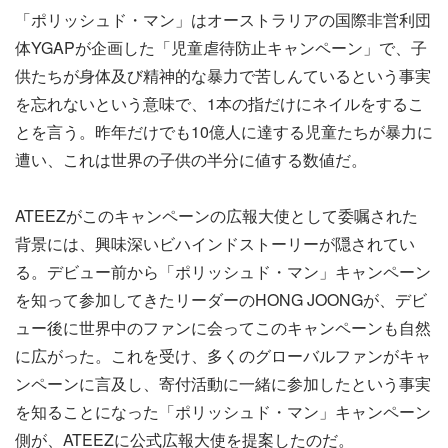
「ポリッシュド・マン」はオーストラリアの国際非営利団
体YGAPが企画した「児童虐待防止キャンペーン」で、子
供たちが身体及び精神的な暴力で苦しんているという事実
を忘れないという意味で、1本の指だけにネイルをするこ
とを言う。昨年だけでも10億人に達する児童たちが暴力に
遭い、これは世界の子供の半分に値する数値だ。
ATEEZがこのキャンペーンの広報大使として委嘱された
背景には、興味深いビハインドストーリーが隠されてい
る。デビュー前から「ポリッシュド・マン」キャンペーン
を知って参加してきたリーダーのHONG JOONGが、デビ
ュー後に世界中のファンに会ってこのキャンペーンも自然
に広がった。これを受け、多くのグローバルファンがキャ
ンペーンに言及し、寄付活動に一緒に参加したという事実
を知ることになった「ポリッシュド・マン」キャンペーン
側が、ATEEZに公式広報大使を提案したのだ。