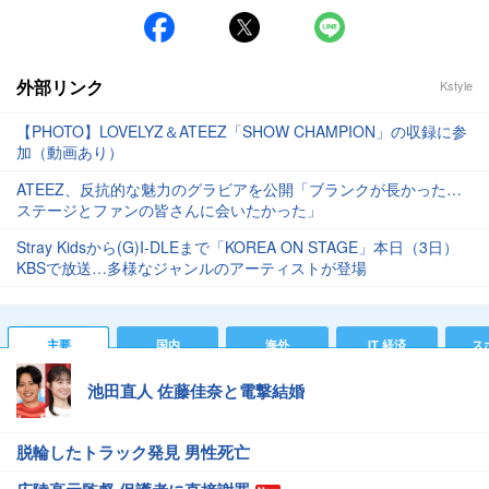
外部リンク
Kstyle
【PHOTO】LOVELYZ＆ATEEZ「SHOW CHAMPION」の収録に参
加（動画あり）
ATEEZ、反抗的な魅力のグラビアを公開「ブランクが長かった…
ステージとファンの皆さんに会いたかった」
Stray Kidsから(G)I-DLEまで「KOREA ON STAGE」本日（3日）
KBSで放送…多様なジャンルのアーティストが登場
主要
国内
海外
IT 経済
ス
池田直人 佐藤佳奈と電撃結婚
脱輪したトラック発見 男性死亡