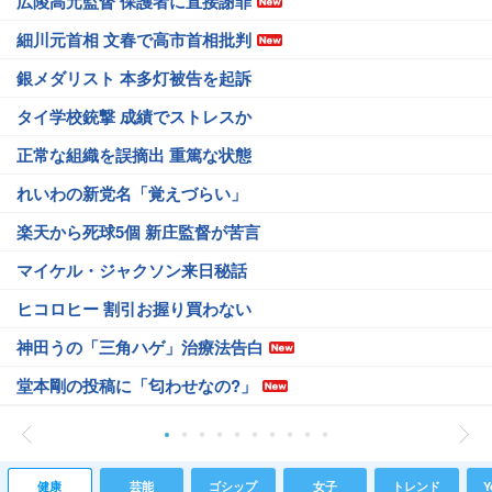
広陵高元監督 保護者に直接謝罪
細川元首相 文春で高市首相批判
銀メダリスト 本多灯被告を起訴
タイ学校銃撃 成績でストレスか
正常な組織を誤摘出 重篤な状態
れいわの新党名「覚えづらい」
楽天から死球5個 新庄監督が苦言
マイケル・ジャクソン来日秘話
ヒコロヒー 割引お握り買わない
神田うの「三角ハゲ」治療法告白
堂本剛の投稿に「匂わせなの?」
健康
芸能
ゴシップ
女子
トレンド
Y