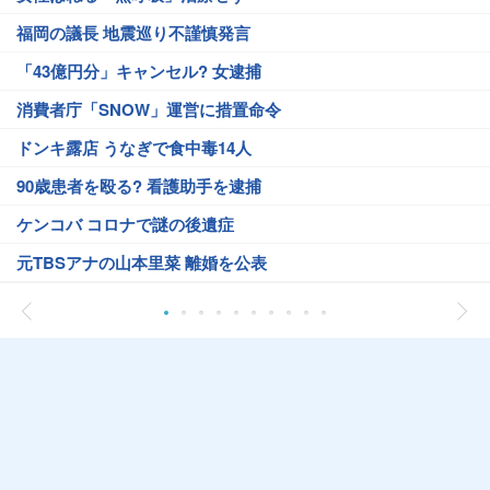
福岡の議長 地震巡り不謹慎発言
「43億円分」キャンセル? 女逮捕
消費者庁「SNOW」運営に措置命令
ドンキ露店 うなぎで食中毒14人
90歳患者を殴る? 看護助手を逮捕
ケンコバ コロナで謎の後遺症
元TBSアナの山本里菜 離婚を公表