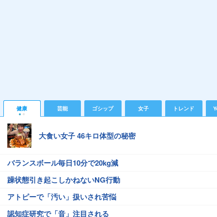
健康
芸能
ゴシップ
女子
トレンド
Y
大食い女子 46キロ体型の秘密
バランスボール毎日10分で20kg減
躁状態引き起こしかねないNG行動
アトピーで「汚い」扱いされ苦悩
認知症研究で「音」注目される