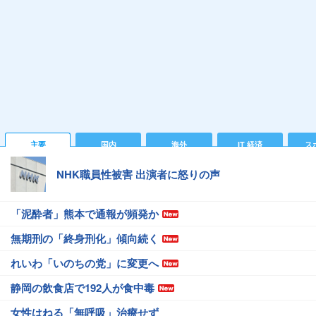
主要
国内
海外
IT 経済
ス
NHK職員性被害 出演者に怒りの声
「泥酔者」熊本で通報が頻発か
無期刑の「終身刑化」傾向続く
れいわ「いのちの党」に変更へ
静岡の飲食店で192人が食中毒
女性はねる「無呼吸」治療せず