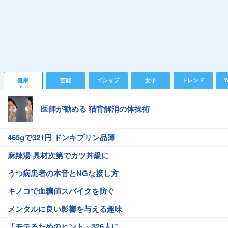
健康
芸能
ゴシップ
女子
トレンド
Y
医師が勧める 猫背解消の体操術
465gで321円 ドンキプリン品薄
麻辣湯 具材次第でカツ丼級に
うつ病患者の本音とNGな接し方
キノコで血糖値スパイクを防ぐ
メンタルに良い影響を与える趣味
「モテるためのヒント」326人に