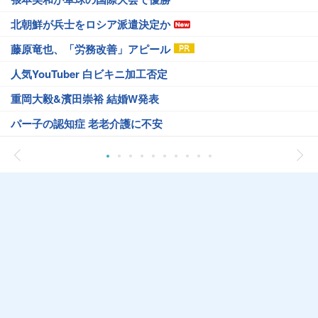
北朝鮮が兵士をロシア派遣決定か
藤原竜也、「労務改善」アピール
人気YouTuber 白ビキニ加工否定
重岡大毅&濱田崇裕 結婚W発表
パー子の認知症 老老介護に不安