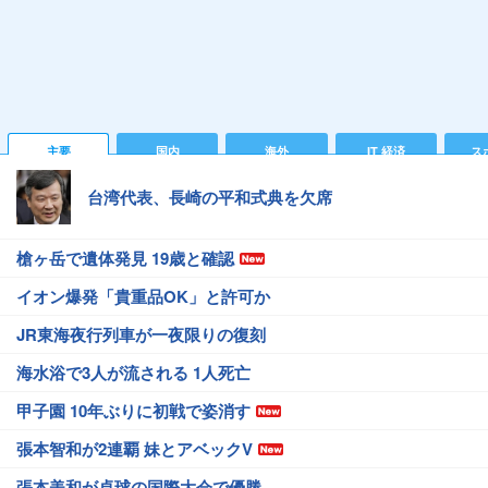
主要
国内
海外
IT 経済
ス
台湾代表、長崎の平和式典を欠席
槍ヶ岳で遺体発見 19歳と確認
イオン爆発「貴重品OK」と許可か
JR東海夜行列車が一夜限りの復刻
海水浴で3人が流される 1人死亡
甲子園 10年ぶりに初戦で姿消す
張本智和が2連覇 妹とアベックV
張本美和が卓球の国際大会で優勝