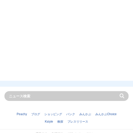
Peachy
ブログ
ショッピング
バンク
みんかぶ
みんかぶChoice
Kstyle
株探
プレスリリース