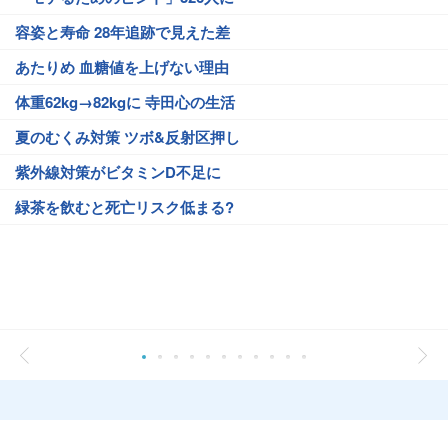
容姿と寿命 28年追跡で見えた差
あたりめ 血糖値を上げない理由
体重62kg→82kgに 寺田心の生活
夏のむくみ対策 ツボ&反射区押し
紫外線対策がビタミンD不足に
緑茶を飲むと死亡リスク低まる?