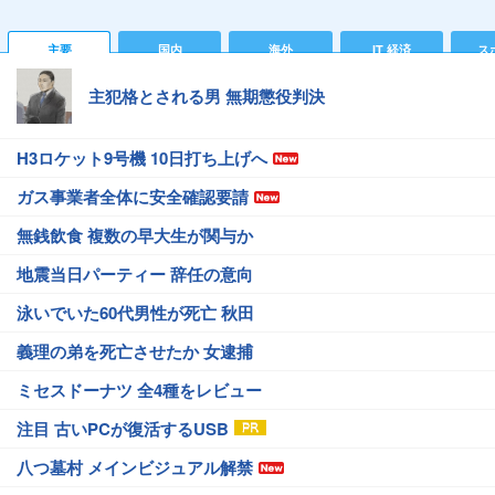
主要
国内
海外
IT 経済
ス
主犯格とされる男 無期懲役判決
H3ロケット9号機 10日打ち上げへ
ガス事業者全体に安全確認要請
無銭飲食 複数の早大生が関与か
地震当日パーティー 辞任の意向
泳いでいた60代男性が死亡 秋田
義理の弟を死亡させたか 女逮捕
ミセスドーナツ 全4種をレビュー
注目 古いPCが復活するUSB
八つ墓村 メインビジュアル解禁