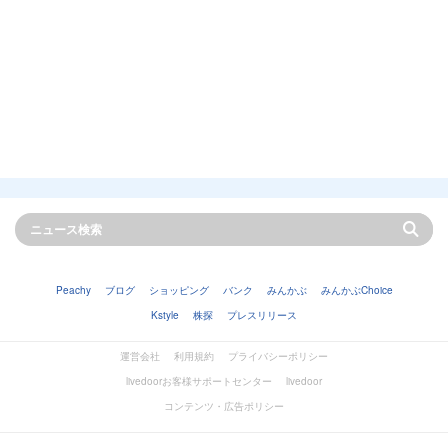
Peachy
ブログ
ショッピング
バンク
みんかぶ
みんかぶChoice
Kstyle
株探
プレスリリース
運営会社
利用規約
プライバシーポリシー
livedoorお客様サポートセンター
livedoor
コンテンツ・広告ポリシー