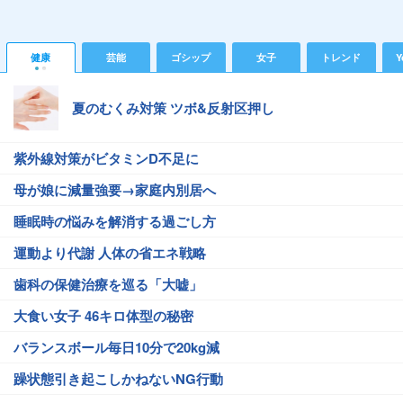
健康
芸能
ゴシップ
女子
トレンド
Y
夏のむくみ対策 ツボ&反射区押し
紫外線対策がビタミンD不足に
母が娘に減量強要→家庭内別居へ
睡眠時の悩みを解消する過ごし方
運動より代謝 人体の省エネ戦略
歯科の保健治療を巡る「大嘘」
大食い女子 46キロ体型の秘密
バランスボール毎日10分で20kg減
躁状態引き起こしかねないNG行動