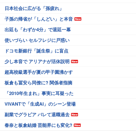
日本社会に広がる「孫疲れ」
子孫の帰省が「しんどい」と本音
出廷も「わずか4分」で退廷一幕
使いづらい セルフレジに戸惑い
ドコモ新銀行「誕生祭」に盲点
少し本音で アリアナが活休説明
超高校級選手が夏の甲子園沸かす
板倉も冨安ら同僚に? 関係者指摘
「2010年生まれ」事実に耳疑った
VIVANTで「生成AI」のシーン登場
副業でグラビア バレて退職過去
春奈と板倉結婚 芸能界にも変化?