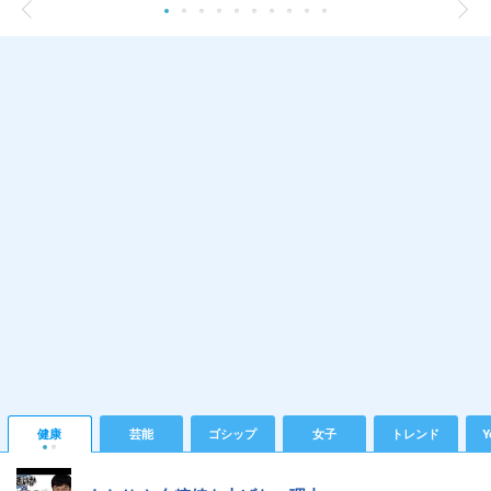
健康
芸能
ゴシップ
女子
トレンド
Y