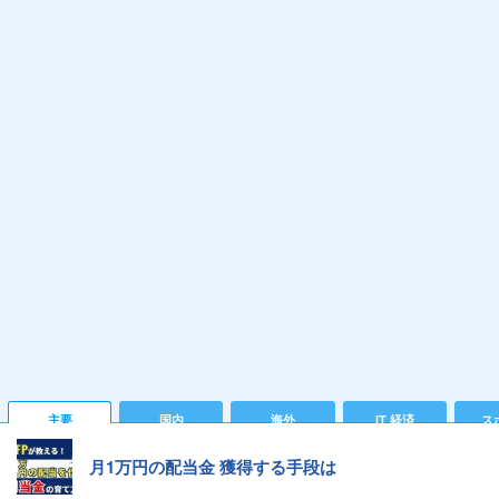
主要
国内
海外
IT 経済
ス
月1万円の配当金 獲得する手段は