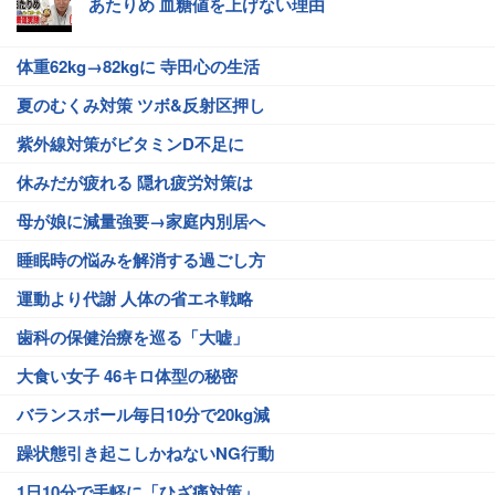
あたりめ 血糖値を上げない理由
体重62kg→82kgに 寺田心の生活
夏のむくみ対策 ツボ&反射区押し
紫外線対策がビタミンD不足に
休みだが疲れる 隠れ疲労対策は
母が娘に減量強要→家庭内別居へ
睡眠時の悩みを解消する過ごし方
運動より代謝 人体の省エネ戦略
歯科の保健治療を巡る「大嘘」
大食い女子 46キロ体型の秘密
バランスボール毎日10分で20kg減
躁状態引き起こしかねないNG行動
1日10分で手軽に「ひざ痛対策」