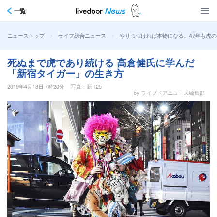
一覧
>
>
やりつづければ本物になる。47年も虎
ニューストップ
ライフ総合ニュース
死ぬまで虎であり続ける 高倉健氏に学んだ
「新宿タイガー」の生き方
2019年4月18日 7時20分
写真：新R25
by ライブドアニュース編集部