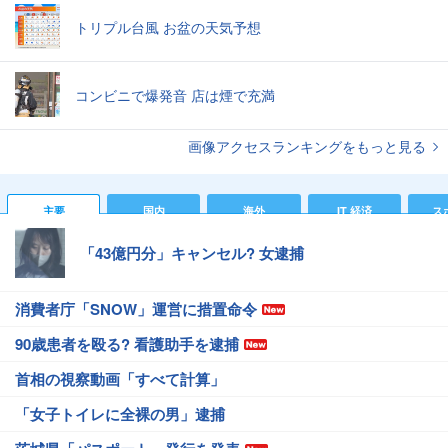
トリプル台風 お盆の天気予想
コンビニで爆発音 店は煙で充満
画像アクセスランキングをもっと見る
主要
国内
海外
IT 経済
ス
「43億円分」キャンセル? 女逮捕
消費者庁「SNOW」運営に措置命令
90歳患者を殴る? 看護助手を逮捕
首相の視察動画「すべて計算」
「女子トイレに全裸の男」逮捕