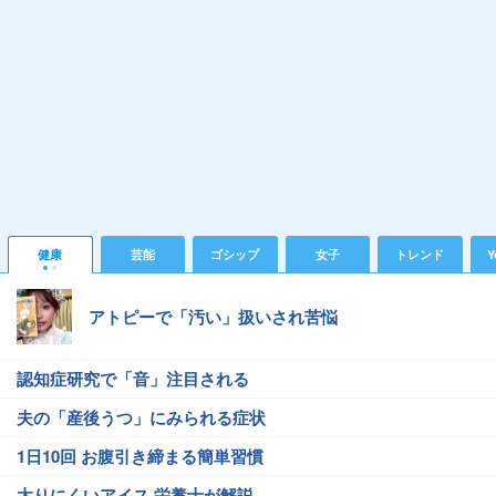
健康
芸能
ゴシップ
女子
トレンド
Y
アトピーで「汚い」扱いされ苦悩
認知症研究で「音」注目される
夫の「産後うつ」にみられる症状
1日10回 お腹引き締まる簡単習慣
太りにくいアイス 栄養士が解説