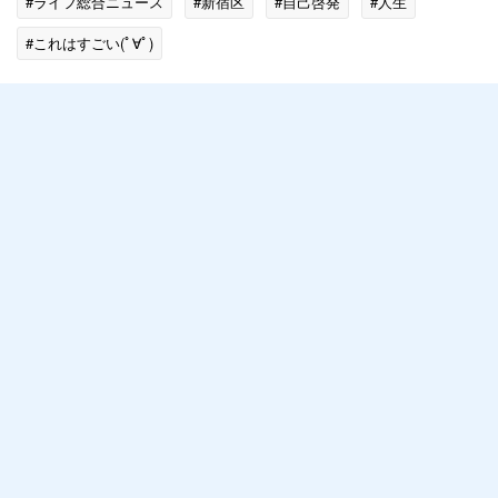
#ライフ総合ニュース
#新宿区
#自己啓発
#人生
#これはすごい(ﾟ∀ﾟ)