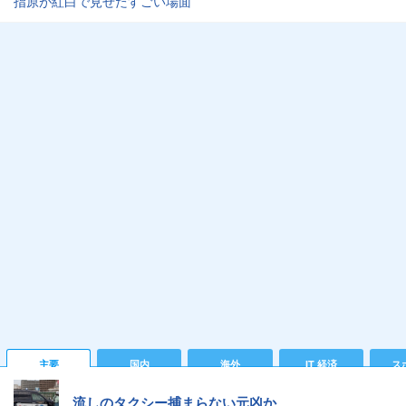
指原が紅白で見せたすごい場面
主要
国内
海外
IT 経済
ス
流しのタクシー捕まらない元凶か