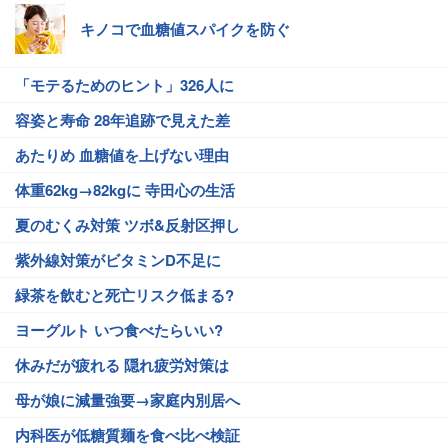
キノコで血糖値スパイクを防ぐ
「モテるためのヒント」326人に
容姿と寿命 28年追跡で見えた差
あたりめ 血糖値を上げない理由
体重62kg→82kgに 寺田心の生活
夏のむくみ対策 ツボ&反射区押し
紫外線対策がビタミンD不足に
緑茶を飲むと死亡リスク低まる?
ヨーグルト いつ食べたらいい?
休みだが疲れる 隠れ疲労対策は
母が娘に減量強要→家庭内別居へ
内科医が低糖質麺を食べ比べ検証