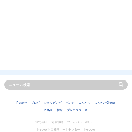
Peachy
ブログ
ショッピング
バンク
みんかぶ
みんかぶChoice
Kstyle
株探
プレスリリース
運営会社
利用規約
プライバシーポリシー
livedoorお客様サポートセンター
livedoor