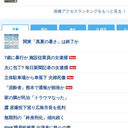
画像アクセスランキングをもっと見る
主要
国内
海外
IT 経済
ス
関東「真夏の暑さ」は終了か
7歳に暴行か 施設従業員の女逮捕
夫に包丁? 毎日新聞記者の女逮捕
立体駐車場から車落下 夫婦死傷
「泥酔者」熊本で通報が頻発か
家の隣が民泊「トラウマなった」
露 原爆投下巡り広島市長を批判
無期刑の「終身刑化」傾向続く
NHK職員性被害 出演者に怒りの声