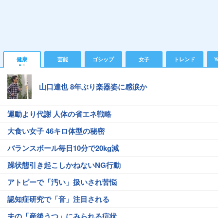
健康
芸能
ゴシップ
女子
トレンド
Y
山口達也 8年ぶり楽器姿に感涙か
運動より代謝 人体の省エネ戦略
大食い女子 46キロ体型の秘密
バランスボール毎日10分で20kg減
躁状態引き起こしかねないNG行動
アトピーで「汚い」扱いされ苦悩
認知症研究で「音」注目される
夫の「産後うつ」にみられる症状