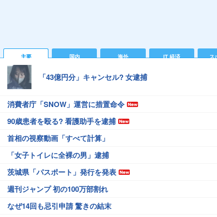
主要
国内
海外
IT 経済
ス
「43億円分」キャンセル? 女逮捕
消費者庁「SNOW」運営に措置命令
90歳患者を殴る? 看護助手を逮捕
首相の視察動画「すべて計算」
「女子トイレに全裸の男」逮捕
茨城県「パスポート」発行を発表
週刊ジャンプ 初の100万部割れ
なぜ14回も忌引申請 驚きの結末