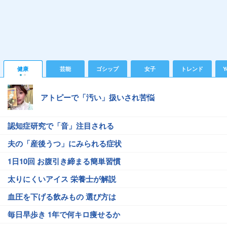
健康
芸能
ゴシップ
女子
トレンド
Y
アトピーで「汚い」扱いされ苦悩
認知症研究で「音」注目される
夫の「産後うつ」にみられる症状
1日10回 お腹引き締まる簡単習慣
太りにくいアイス 栄養士が解説
血圧を下げる飲みもの 選び方は
毎日早歩き 1年で何キロ痩せるか