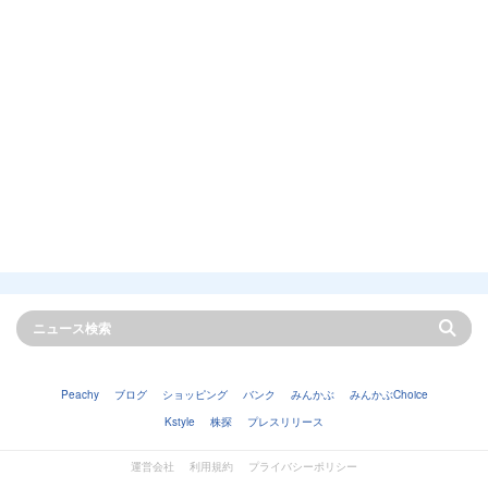
Peachy
ブログ
ショッピング
バンク
みんかぶ
みんかぶChoice
Kstyle
株探
プレスリリース
運営会社
利用規約
プライバシーポリシー