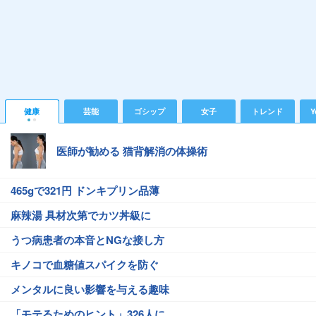
健康
芸能
ゴシップ
女子
トレンド
Y
医師が勧める 猫背解消の体操術
465gで321円 ドンキプリン品薄
麻辣湯 具材次第でカツ丼級に
うつ病患者の本音とNGな接し方
キノコで血糖値スパイクを防ぐ
メンタルに良い影響を与える趣味
「モテるためのヒント」326人に