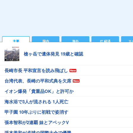
主要
国内
海外
IT 経済
ス
槍ヶ岳で遺体発見 19歳と確認
長崎市長 平和宣言を読み飛ばし
台湾代表、長崎の平和式典を欠席
イオン爆発「貴重品OK」と許可か
海水浴で3人が流される 1人死亡
甲子園 10年ぶりに初戦で姿消す
張本智和が2連覇 妹とアベックV
張本美和が卓球の国際大会で優勝