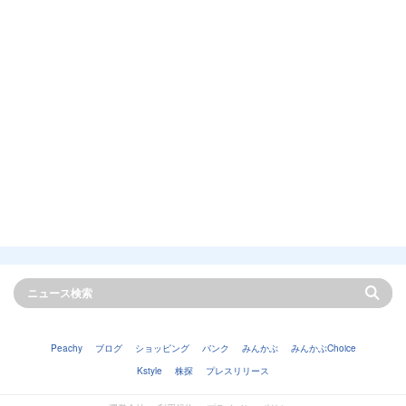
Peachy
ブログ
ショッピング
バンク
みんかぶ
みんかぶChoice
Kstyle
株探
プレスリリース