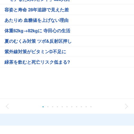
容姿と寿命 28年追跡で見えた差
あたりめ 血糖値を上げない理由
体重62kg→82kgに 寺田心の生活
夏のむくみ対策 ツボ&反射区押し
紫外線対策がビタミンD不足に
緑茶を飲むと死亡リスク低まる?