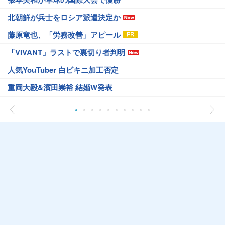
北朝鮮が兵士をロシア派遣決定か
藤原竜也、「労務改善」アピール
「VIVANT」ラストで裏切り者判明
人気YouTuber 白ビキニ加工否定
重岡大毅&濱田崇裕 結婚W発表