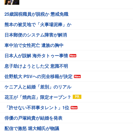
25歳国税職員が脱税か 懲戒免職
熊本の被災地で「火事場泥棒」か
日本郵便のシステム障害が解消
車中泊で女性死亡 遺族の胸中
日本人が誤解 海外タトゥー事情
息子助けようとした父 意識不明
佐野航大 PSVへの完全移籍が決定
ケニア人と結婚「差別」のリアル
花王が「焼肉店」限定オープン？
「許せない不祥事タレント」1位
俳優の戸塚純貴が結婚を発表
配信で激怒 堀大輔氏が物議