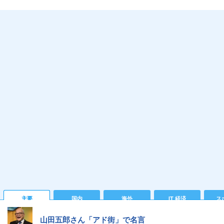
主要
国内
海外
IT 経済
ス
山田五郎さん「アド街」で名言