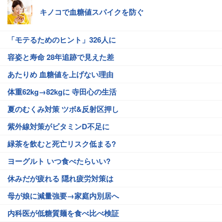
キノコで血糖値スパイクを防ぐ
「モテるためのヒント」326人に
容姿と寿命 28年追跡で見えた差
あたりめ 血糖値を上げない理由
体重62kg→82kgに 寺田心の生活
夏のむくみ対策 ツボ&反射区押し
紫外線対策がビタミンD不足に
緑茶を飲むと死亡リスク低まる?
ヨーグルト いつ食べたらいい?
休みだが疲れる 隠れ疲労対策は
母が娘に減量強要→家庭内別居へ
内科医が低糖質麺を食べ比べ検証