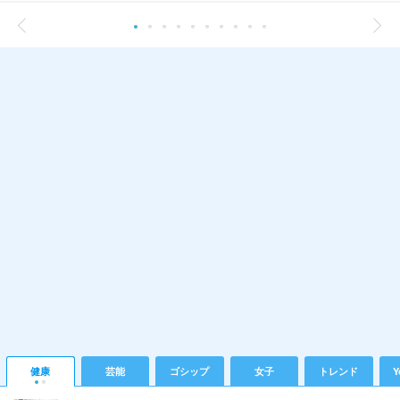
健康
芸能
ゴシップ
女子
トレンド
Y