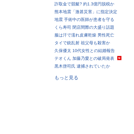
詐取金で競艇? 約1.3億円脱税か
熊本地震「激甚災害」に指定決定
地震 手術中の医師が患者を守る
くら寿司 閉店間際の大盛り話題
服は汗で濡れ皮膚乾燥 男性死亡
タイで銃乱射 祖父母も殺害か
久保優太 10代女性との結婚報告
テオくん 加藤乃愛との破局発表
黒木啓司氏 逮捕されていたか
もっと見る