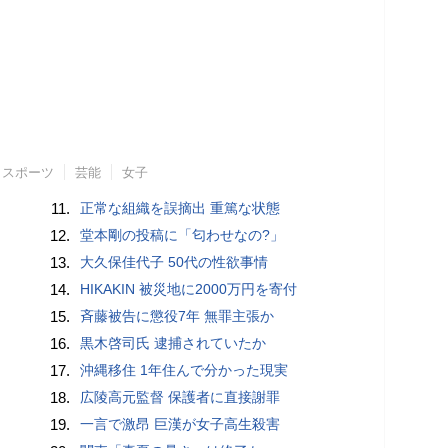
スポーツ
芸能
女子
11.
正常な組織を誤摘出 重篤な状態
12.
堂本剛の投稿に「匂わせなの?」
13.
大久保佳代子 50代の性欲事情
14.
HIKAKIN 被災地に2000万円を寄付
15.
斉藤被告に懲役7年 無罪主張か
16.
黒木啓司氏 逮捕されていたか
17.
沖縄移住 1年住んで分かった現実
18.
広陵高元監督 保護者に直接謝罪
19.
一言で激昂 巨漢が女子高生殺害