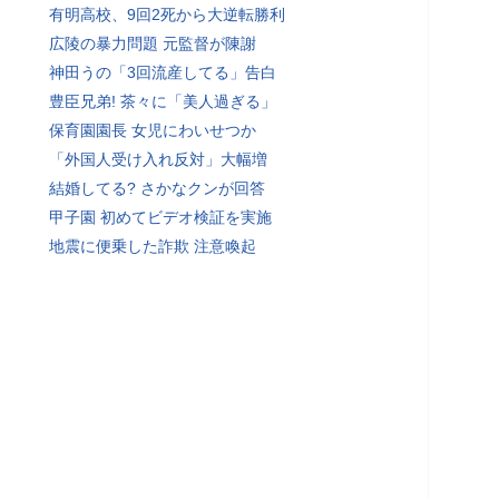
有明高校、9回2死から大逆転勝利
広陵の暴力問題 元監督が陳謝
神田うの「3回流産してる」告白
豊臣兄弟! 茶々に「美人過ぎる」
保育園園長 女児にわいせつか
「外国人受け入れ反対」大幅増
結婚してる? さかなクンが回答
甲子園 初めてビデオ検証を実施
地震に便乗した詐欺 注意喚起