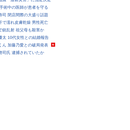
 手術中の医師が患者を守る
寿司 閉店間際の大盛り話題
汗で濡れ皮膚乾燥 男性死亡
で銃乱射 祖父母も殺害か
優太 10代女性との結婚報告
くん 加藤乃愛との破局発表
啓司氏 逮捕されていたか