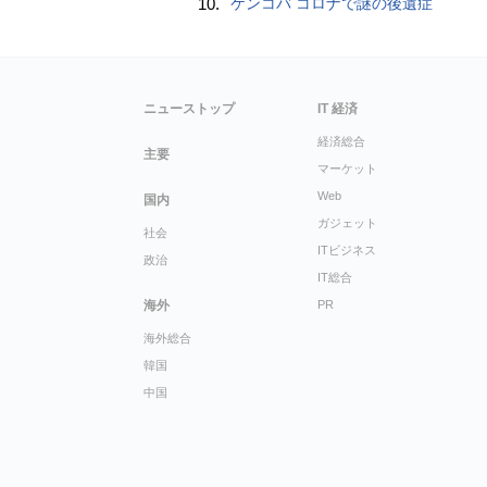
10.
ケンコバ コロナで謎の後遺症
ニューストップ
IT 経済
経済総合
主要
マーケット
Web
国内
ガジェット
社会
ITビジネス
政治
IT総合
海外
PR
海外総合
韓国
中国