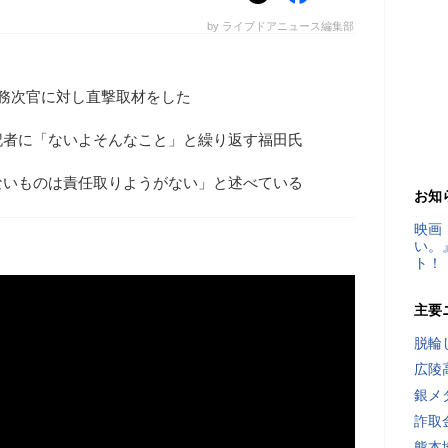
by ライブドアニュース編集部
務次官に対し直撃取材をした
記者に「ないよそんなこと」と繰り返す福田氏
ないものは責任取りようがない」と述べている
お知
映画
い。
ト！
主要
脱輪
広陵
銀メ
詐取
熊本