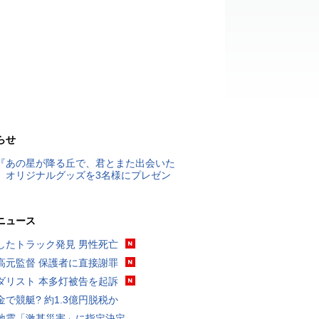
らせ
『あの星が降る丘で、君とまた出会いた
』オリジナルグッズを3名様にプレゼン
ニュース
したトラック発見 男性死亡
高元監督 保護者に直接謝罪
ダリスト 本多灯被告を起訴
金で競艇? 約1.3億円脱税か
地震「激甚災害」に指定決定