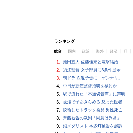
ランキング
総合
国内
政治
海外
経済
IT
1.
池田直人 佐藤佳奈と電撃結婚
2.
須江監督 女子部員に3条件提示
3.
朝ドラ 次週予告に「ゲンナリ」
4.
中日が新庄監督招聘を検討か
5.
駅で流れた「不適切音声」に声明
6.
被爆で子あきらめる 怒った医者
7.
脱輪したトラック発見 男性死亡
8.
斉藤被告の裁判「同意は異常」
9.
銀メダリスト 本多灯被告を起訴