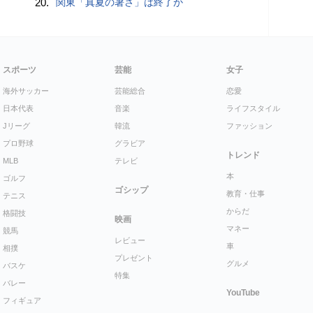
20.
関東「真夏の暑さ」は終了か
スポーツ
芸能
女子
海外サッカー
芸能総合
恋愛
日本代表
音楽
ライフスタイル
Jリーグ
韓流
ファッション
プロ野球
グラビア
トレンド
MLB
テレビ
本
ゴルフ
ゴシップ
教育・仕事
テニス
からだ
格闘技
映画
マネー
競馬
レビュー
車
相撲
プレゼント
グルメ
バスケ
特集
バレー
YouTube
フィギュア