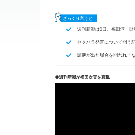
ざっくり言うと
週刊新潮は9日、福田淳一財
セクハラ発言について問う
証拠が出た場合を問われ「
◆週刊新潮が福田次官を直撃