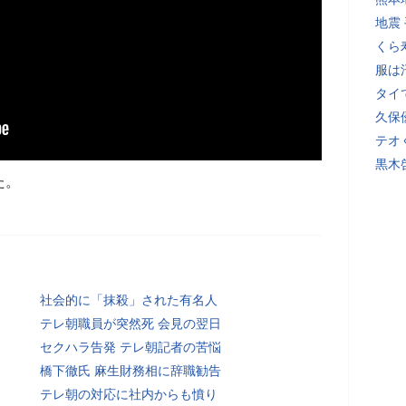
地震
くら
服は
タイ
久保
テオ
黒木
た。
社会的に「抹殺」された有名人
テレ朝職員が突然死 会見の翌日
セクハラ告発 テレ朝記者の苦悩
橋下徹氏 麻生財務相に辞職勧告
テレ朝の対応に社内からも憤り