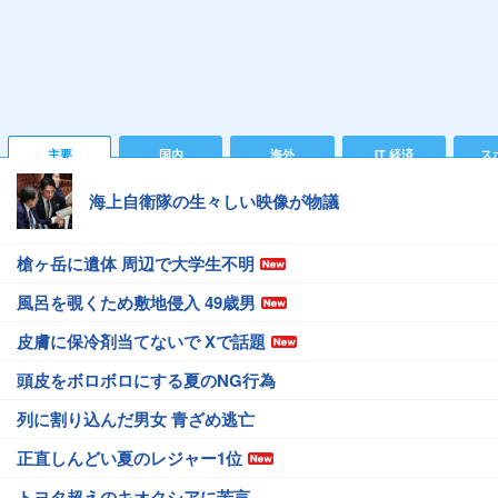
主要
国内
海外
IT 経済
ス
海上自衛隊の生々しい映像が物議
槍ヶ岳に遺体 周辺で大学生不明
風呂を覗くため敷地侵入 49歳男
皮膚に保冷剤当てないで Xで話題
頭皮をボロボロにする夏のNG行為
列に割り込んだ男女 青ざめ逃亡
正直しんどい夏のレジャー1位
トヨタ超えのキオクシアに苦言