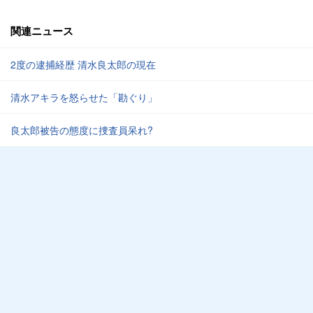
関連ニュース
2度の逮捕経歴 清水良太郎の現在
清水アキラを怒らせた「勘ぐり」
良太郎被告の態度に捜査員呆れ?