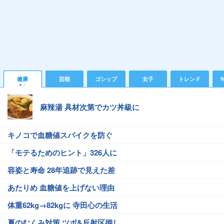
健康
芸能
ゴシップ
女子
トレンド
Y
麻辣湯 具材次第でカツ丼級に
キノコで血糖値スパイクを防ぐ
「モテるためのヒント」326人に
容姿と寿命 28年追跡で見えた差
あたりめ 血糖値を上げない理由
体重62kg→82kgに 寺田心の生活
夏のむくみ対策 ツボ&反射区押し