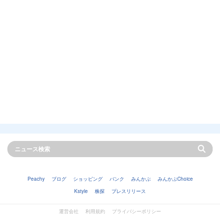
Peachy
ブログ
ショッピング
バンク
みんかぶ
みんかぶChoice
Kstyle
株探
プレスリリース
運営会社
利用規約
プライバシーポリシー