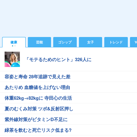
健康
芸能
ゴシップ
女子
トレンド
Y
「モテるためのヒント」326人に
容姿と寿命 28年追跡で見えた差
あたりめ 血糖値を上げない理由
体重62kg→82kgに 寺田心の生活
夏のむくみ対策 ツボ&反射区押し
紫外線対策がビタミンD不足に
緑茶を飲むと死亡リスク低まる?