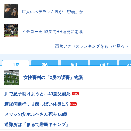
巨人のベテラン左腕が「密会」か
イチロー氏 52歳でHR連発に驚嘆
画像アクセスランキングをもっと見る
主要
国内
海外
IT 経済
ス
女性審判の「2度の誤審」物議
川で息子助けようと…40歳父溺死
糖尿病進行…甘酸っぱい体臭に?
メッシの父ホルヘさん死去 68歳
避難所は「まるで難民キャンプ」