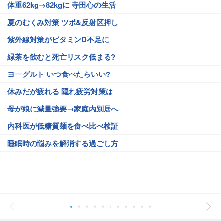
体重62kg→82kgに 寺田心の生活
夏のむくみ対策 ツボ&反射区押し
紫外線対策がビタミンD不足に
緑茶を飲むと死亡リスク低まる?
ヨーグルト いつ食べたらいい?
休みだが疲れる 隠れ疲労対策は
母が娘に減量強要→家庭内別居へ
内科医が低糖質麺を食べ比べ検証
睡眠時の悩みを解消する過ごし方