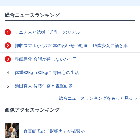
総合ニュースランキング
ケニア人と結婚「差別」のリアル
1
押収スマホから770本のわいせつ動画 15歳少女に酒と薬飲ませ性的暴行か 54歳男を再逮捕 「薬もありますよ」とSNSで誘い出し
2
容態悪化 会話が通じないパー子
3
体重62kg→82kgに 寺田心の生活
4
池田直人 佐藤佳奈と電撃結婚
5
総合ニュースランキングをもっと見る
画像アクセスランキング
森喜朗氏の「影響力」が減退か