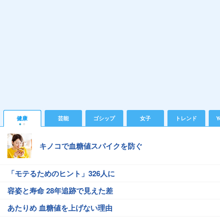
健康
芸能
ゴシップ
女子
トレンド
Y
キノコで血糖値スパイクを防ぐ
「モテるためのヒント」326人に
容姿と寿命 28年追跡で見えた差
あたりめ 血糖値を上げない理由