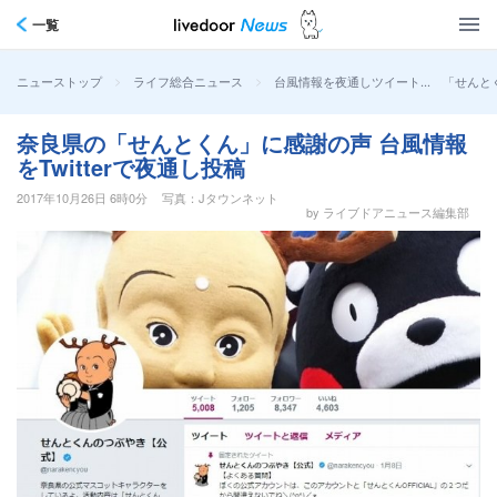
一覧
>
>
台風情報を夜通しツイート... 「せん
ニューストップ
ライフ総合ニュース
奈良県の「せんとくん」に感謝の声 台風情報
をTwitterで夜通し投稿
2017年10月26日 6時0分
写真：Jタウンネット
by ライブドアニュース編集部