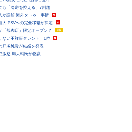
でも「冷房を控える」7割超
人が誤解 海外タトゥー事情
航大 PSVへの完全移籍が決定
が「焼肉店」限定オープン？
せない不祥事タレント」1位
の戸塚純貴が結婚を発表
で激怒 堀大輔氏が物議