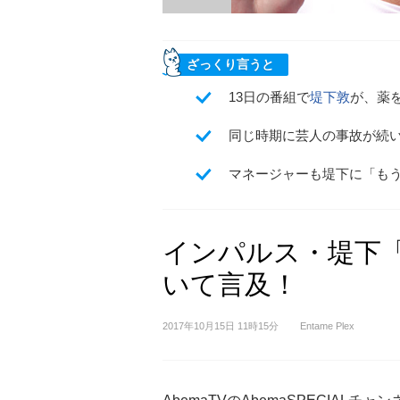
ざっくり言うと
13日の番組で
堤下敦
が、薬
同じ時期に芸人の事故が続
マネージャーも堤下に「も
インパルス・堤下
いて言及！
2017年10月15日 11時15分
Entame Plex