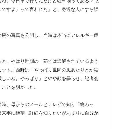
らね。今日車で行くんだけど駐車場ってある？ と
しですよ』って言われた」と、身近な人にすら誤
や腕の写真も公開し、当時は本当にアレルギー症
。
ると、やはり世間の一部では誤解されているよう
ヒット。西野は「やっぱり世間の風あたりとか結
厳しいね。やっぱり」とやや顔を曇らせ、記者会
たことを明かした。
当時、母からのメールとテレビで知り「終わっ
出来事に絶望し詳細を知りたいがあまりに自分か
。