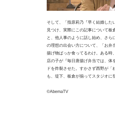
そして、「指原莉乃『早く結婚した
見つけ、実際にこの記事について板
と、他人事のように話し始め、さら
の理想の出会い方について、「お弁
揚げ物ばっか食ってるわけ。ある時
店の子が『毎日唐揚げ弁当では、体
ドを炸裂させた。すかさず西野が「
も、堤下、板倉が揃ってスタジオに
©AbemaTV