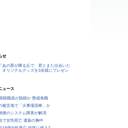
らせ
『あの星が降る丘で、君とまた出会いた
』オリジナルグッズを3名様にプレゼン
ニュース
歳国税職員が脱税か 懲戒免職
の被災地で「火事場泥棒」か
郵便のシステム障害が解消
泊で女性死亡 遺族の胸中
で19歳女性死亡 線路に侵入?