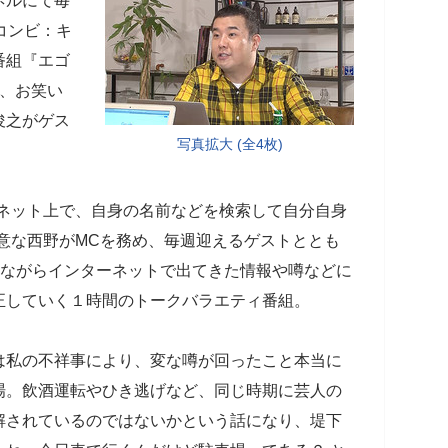
ンネルにて毎
コンビ：キ
番組『エゴ
は、お笑い
俊之がゲス
写真拡大 (全4枚)
ーネット上で、自身の名前などを検索して自分自身
意な西野がMCを務め、毎週迎えるゲストととも
しながらインターネットで出てきた情報や噂などに
正していく１時間のトークバラエティ番組。
は私の不祥事により、変な噂が回ったこと本当に
場。飲酒運転やひき逃げなど、同じ時期に芸人の
解されているのではないかという話になり、堤下