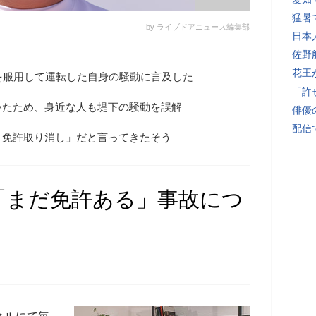
猛暑
by ライブドアニュース編集部
日本
佐野
花王
を服用して運転した自身の騒動に言及した
「許
いたため、身近な人も堤下の騒動を誤解
俳優
配信
う免許取り消し」だと言ってきたそう
「まだ免許ある」事故につ