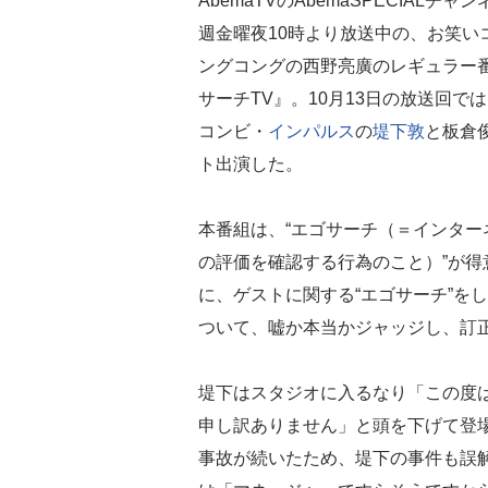
AbemaTVのAbemaSPECIALチャ
週金曜夜10時より放送中の、お笑い
ングコングの西野亮廣のレギュラー
サーチTV』。10月13日の放送回で
コンビ・
インパルス
の
堤下敦
と板倉
ト出演した。
本番組は、“エゴサーチ（＝インタ
の評価を確認する行為のこと）”が得
に、ゲストに関する“エゴサーチ”を
ついて、嘘か本当かジャッジし、訂
堤下はスタジオに入るなり「この度
申し訳ありません」と頭を下げて登
事故が続いたため、堤下の事件も誤