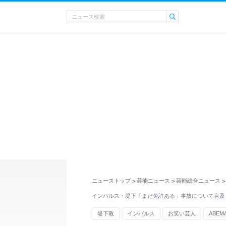
ニューストップ
芸能ニュース
芸能総合ニュース
>
>
>
インパルス・堤下「まだ免許ある」事故について言及
堤下敦
インパルス
お笑い芸人
ABEM