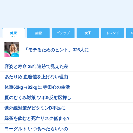
健康
芸能
ゴシップ
女子
トレンド
Y
「モテるためのヒント」326人に
容姿と寿命 28年追跡で見えた差
あたりめ 血糖値を上げない理由
体重62kg→82kgに 寺田心の生活
夏のむくみ対策 ツボ&反射区押し
紫外線対策がビタミンD不足に
緑茶を飲むと死亡リスク低まる?
ヨーグルト いつ食べたらいいの