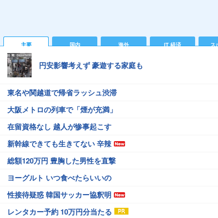
主要
国内
海外
IT 経済
ス
円安影響考えず 豪遊する家庭も
東名や関越道で帰省ラッシュ渋滞
大阪メトロの列車で「煙が充満」
在留資格なし 越人が惨事起こす
新幹線できても生きてない 辛辣
総額120万円 豊胸した男性を直撃
ヨーグルト いつ食べたらいいの
性接待疑惑 韓国サッカー協釈明
レンタカー予約 10万円分当たる