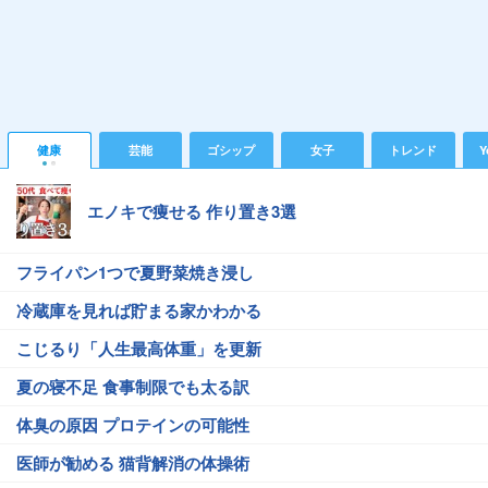
健康
芸能
ゴシップ
女子
トレンド
Y
エノキで痩せる 作り置き3選
フライパン1つで夏野菜焼き浸し
冷蔵庫を見れば貯まる家かわかる
こじるり「人生最高体重」を更新
夏の寝不足 食事制限でも太る訳
体臭の原因 プロテインの可能性
医師が勧める 猫背解消の体操術