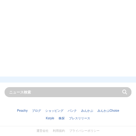
Peachy
ブログ
ショッピング
バンク
みんかぶ
みんかぶChoice
Kstyle
株探
プレスリリース
運営会社
利用規約
プライバシーポリシー