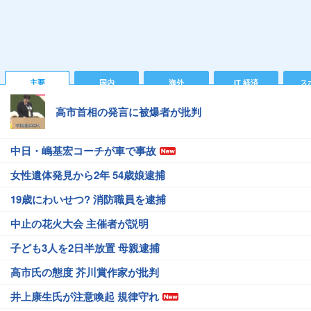
主要
国内
海外
IT 経済
ス
高市首相の発言に被爆者が批判
中日・嶋基宏コーチが車で事故
女性遺体発見から2年 54歳娘逮捕
19歳にわいせつ? 消防職員を逮捕
中止の花火大会 主催者が説明
子ども3人を2日半放置 母親逮捕
高市氏の態度 芥川賞作家が批判
井上康生氏が注意喚起 規律守れ