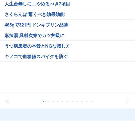
人生台無しに…やめるべき7項目
さくらんぼ 驚くべき効果効能
465gで321円 ドンキプリン品薄
麻辣湯 具材次第でカツ丼級に
うつ病患者の本音とNGな接し方
キノコで血糖値スパイクを防ぐ