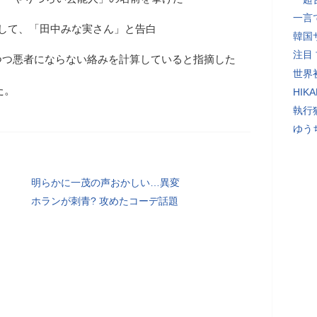
一言
して、「田中みな実さん」と告白
韓国
注目
つつ悪者にならない絡みを計算していると指摘した
世界初
た。
HIK
執行
ゆう
明らかに一茂の声おかしい…異変
ホランが刺青? 攻めたコーデ話題