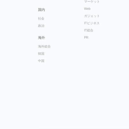
マーケット
Web
国内
ガジェット
社会
ITビジネス
政治
IT総合
海外
PR
海外総合
韓国
中国