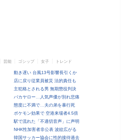
芸能
ゴシップ
女子
トレンド
動き遅い 台風13号影響長引くか
店に戻り従業員被災 法的責任も
主犯格とされる男 無期懲役判決
バカヤロー…人気声優が別れ悲痛
態度に不満で…夫の弟を暴行死
ポケモン効果で 空港来場者4.5倍
駅で流れた「不適切音声」に声明
NHK性加害者非公表 波紋広がる
韓国サッカー協会に性的接待過去