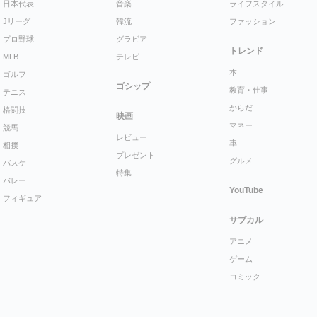
日本代表
音楽
ライフスタイル
Jリーグ
韓流
ファッション
プロ野球
グラビア
トレンド
MLB
テレビ
本
ゴルフ
ゴシップ
教育・仕事
テニス
からだ
格闘技
映画
マネー
競馬
レビュー
車
相撲
プレゼント
グルメ
バスケ
特集
バレー
YouTube
フィギュア
サブカル
アニメ
ゲーム
コミック