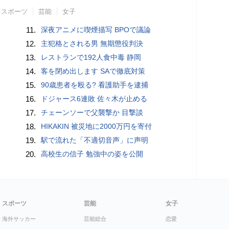
スポーツ
芸能
女子
11.
深夜アニメに喫煙描写 BPOで議論
12.
主犯格とされる男 無期懲役判決
13.
レストランで192人食中毒 静岡
14.
客を閉め出します SAで徹底対策
15.
90歳患者を殴る? 看護助手を逮捕
16.
ドジャース6連敗 佐々木が止める
17.
チェーンソーで父襲撃か 目撃談
18.
HIKAKIN 被災地に2000万円を寄付
19.
駅で流れた「不適切音声」に声明
20.
高校生の信子 勉強中の姿を公開
スポーツ
芸能
女子
海外サッカー
芸能総合
恋愛