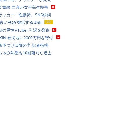
で激昂 巨漢が女子高生殺害
サッカー「性接待」SNS紛糾
 古いPCが復活するUSB
の男性VTuber 引退を発表
AKIN 被災地に2000万円を寄付
猶予つけば御の字 記者指摘
ちゃみ熱望も10回落ちた過去