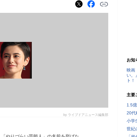
お知
映画
い。
ト！
主要
1.
20
by ライブドアニュース編集部
小学
世紀
、「やりづらい芸能人」の名前を挙げた
「超