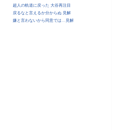
超人の軌道に戻った 大谷再注目
戻るなと言えるか分からぬ 見解
嫌と言わないから同意では…見解