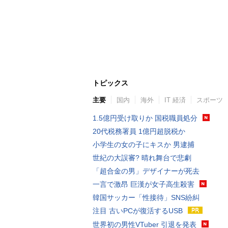
トピックス
主要
国内
海外
IT 経済
スポーツ
1.5億円受け取りか 国税職員処分
20代税務署員 1億円超脱税か
小学生の女の子にキスか 男逮捕
世紀の大誤審? 晴れ舞台で悲劇
「超合金の男」デザイナーが死去
一言で激昂 巨漢が女子高生殺害
韓国サッカー「性接待」SNS紛糾
注目 古いPCが復活するUSB
世界初の男性VTuber 引退を発表