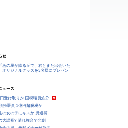
らせ
『あの星が降る丘で、君とまた出会いた
』オリジナルグッズを3名様にプレゼン
ニュース
5億円受け取りか 国税職員処分
代税務署員 1億円超脱税か
生の女の子にキスか 男逮捕
の大誤審? 晴れ舞台で悲劇
合金の男」デザイナーが死去