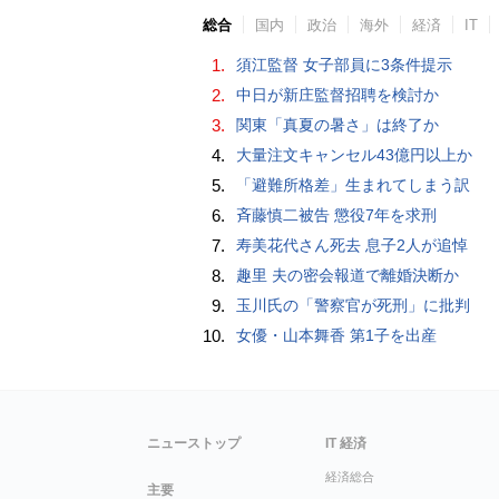
総合
国内
政治
海外
経済
IT
1.
須江監督 女子部員に3条件提示
2.
中日が新庄監督招聘を検討か
3.
関東「真夏の暑さ」は終了か
4.
大量注文キャンセル43億円以上か
5.
「避難所格差」生まれてしまう訳
6.
斉藤慎二被告 懲役7年を求刑
7.
寿美花代さん死去 息子2人が追悼
8.
趣里 夫の密会報道で離婚決断か
9.
玉川氏の「警察官が死刑」に批判
10.
女優・山本舞香 第1子を出産
ニューストップ
IT 経済
経済総合
主要