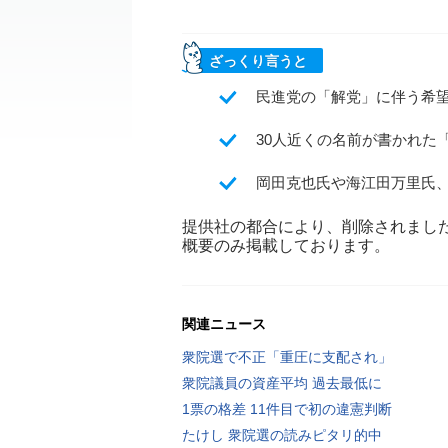
ざっくり言うと
民進党の「解党」に伴う希
30人近くの名前が書かれた
岡田克也氏や海江田万里氏
提供社の都合により、削除されまし
概要のみ掲載しております。
関連ニュース
衆院選で不正「重圧に支配され」
衆院議員の資産平均 過去最低に
1票の格差 11件目で初の違憲判断
たけし 衆院選の読みピタリ的中