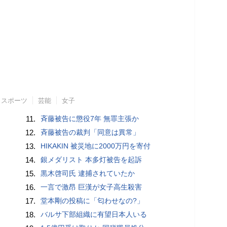
スポーツ
芸能
女子
11.
斉藤被告に懲役7年 無罪主張か
12.
斉藤被告の裁判「同意は異常」
13.
HIKAKIN 被災地に2000万円を寄付
14.
銀メダリスト 本多灯被告を起訴
15.
黒木啓司氏 逮捕されていたか
16.
一言で激昂 巨漢が女子高生殺害
17.
堂本剛の投稿に「匂わせなの?」
18.
バルサ下部組織に有望日本人いる