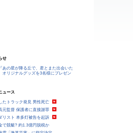
らせ
『あの星が降る丘で、君とまた出会いた
』オリジナルグッズを3名様にプレゼン
ニュース
したトラック発見 男性死亡
高元監督 保護者に直接謝罪
ダリスト 本多灯被告を起訴
金で競艇? 約1.3億円脱税か
地震「激甚災害」に指定決定