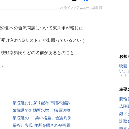
by ライブドアニュース編集部
望の党への合流問題について東スポが報じた
「受け入れNGリスト」が出回っているという
、枝野幸男氏などの名前があるとのこと
お知
た。
映画
い。
ト！
主要
脱輪
衆院選おにぎり配布 市議不起訴
広陵
衆院選で無効票水増し 職員送検
銀メ
衆院選の「1票の格差」合憲判決
詐取
長谷川豊氏 住所を晒され被害届
熊本