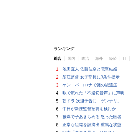
ランキング
総合
国内
政治
海外
経済
IT
1.
池田直人 佐藤佳奈と電撃結婚
2.
須江監督 女子部員に3条件提示
3.
ケンコバ コロナで謎の後遺症
4.
駅で流れた「不適切音声」に声明
5.
朝ドラ 次週予告に「ゲンナリ」
6.
中日が新庄監督招聘を検討か
7.
被爆で子あきらめる 怒った医者
8.
正常な組織を誤摘出 重篤な状態