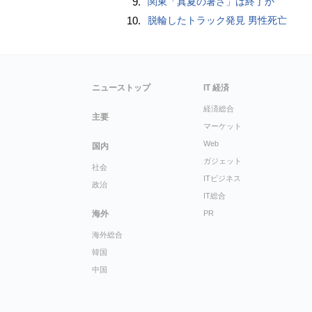
9.
関東「真夏の暑さ」は終了か
10.
脱輪したトラック発見 男性死亡
ニューストップ
IT 経済
経済総合
主要
マーケット
Web
国内
ガジェット
社会
ITビジネス
政治
IT総合
海外
PR
海外総合
韓国
中国