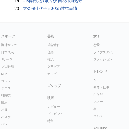
19.
1.5億円受け取りか 国税職員処分
20.
大久保佳代子 50代の性欲事情
スポーツ
芸能
女子
海外サッカー
芸能総合
恋愛
日本代表
音楽
ライフスタイル
Jリーグ
韓流
ファッション
プロ野球
グラビア
トレンド
MLB
テレビ
本
ゴルフ
ゴシップ
教育・仕事
テニス
からだ
格闘技
映画
マネー
競馬
レビュー
車
相撲
プレゼント
グルメ
バスケ
特集
バレー
YouTube