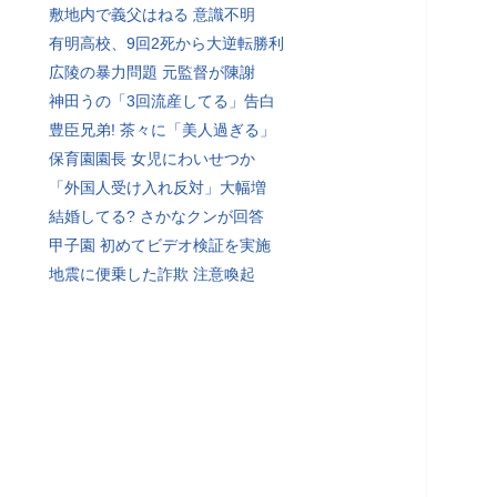
敷地内で義父はねる 意識不明
有明高校、9回2死から大逆転勝利
広陵の暴力問題 元監督が陳謝
神田うの「3回流産してる」告白
豊臣兄弟! 茶々に「美人過ぎる」
保育園園長 女児にわいせつか
「外国人受け入れ反対」大幅増
結婚してる? さかなクンが回答
甲子園 初めてビデオ検証を実施
地震に便乗した詐欺 注意喚起