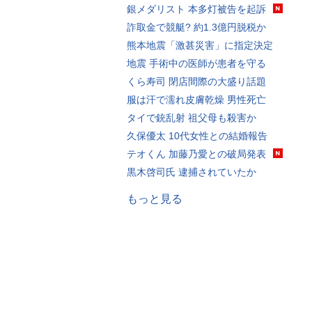
銀メダリスト 本多灯被告を起訴
詐取金で競艇? 約1.3億円脱税か
熊本地震「激甚災害」に指定決定
地震 手術中の医師が患者を守る
くら寿司 閉店間際の大盛り話題
服は汗で濡れ皮膚乾燥 男性死亡
タイで銃乱射 祖父母も殺害か
久保優太 10代女性との結婚報告
テオくん 加藤乃愛との破局発表
黒木啓司氏 逮捕されていたか
もっと見る