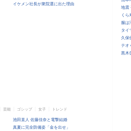
イケメン社長が衆院選に出た理由
地震
くら
服は
タイ
久保
テオ
黒木
芸能
ゴシップ
女子
トレンド
池田直人 佐藤佳奈と電撃結婚
真夏に完全防備姿「金を出せ」