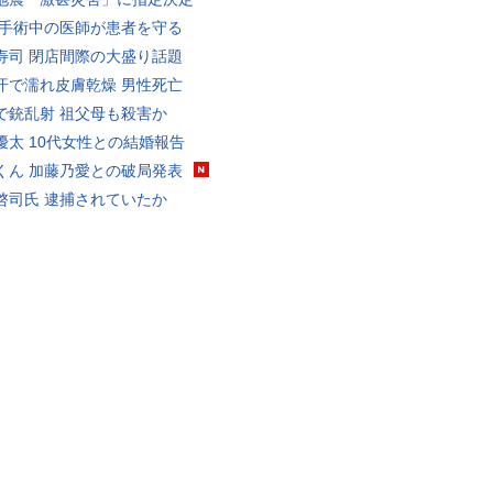
 手術中の医師が患者を守る
寿司 閉店間際の大盛り話題
汗で濡れ皮膚乾燥 男性死亡
で銃乱射 祖父母も殺害か
優太 10代女性との結婚報告
くん 加藤乃愛との破局発表
啓司氏 逮捕されていたか