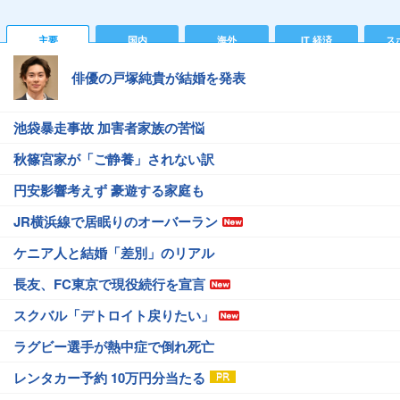
主要
国内
海外
IT 経済
ス
俳優の戸塚純貴が結婚を発表
池袋暴走事故 加害者家族の苦悩
秋篠宮家が「ご静養」されない訳
円安影響考えず 豪遊する家庭も
JR横浜線で居眠りのオーバーラン
ケニア人と結婚「差別」のリアル
長友、FC東京で現役続行を宣言
スクバル「デトロイト戻りたい」
ラグビー選手が熱中症で倒れ死亡
レンタカー予約 10万円分当たる