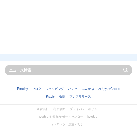
Peachy
ブログ
ショッピング
バンク
みんかぶ
みんかぶChoice
Kstyle
株探
プレスリリース
運営会社
利用規約
プライバシーポリシー
livedoorお客様サポートセンター
livedoor
コンテンツ・広告ポリシー