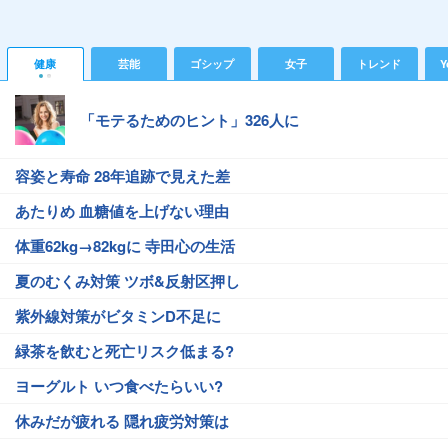
健康
芸能
ゴシップ
女子
トレンド
Y
「モテるためのヒント」326人に
容姿と寿命 28年追跡で見えた差
あたりめ 血糖値を上げない理由
体重62kg→82kgに 寺田心の生活
夏のむくみ対策 ツボ&反射区押し
紫外線対策がビタミンD不足に
緑茶を飲むと死亡リスク低まる?
ヨーグルト いつ食べたらいい?
休みだが疲れる 隠れ疲労対策は