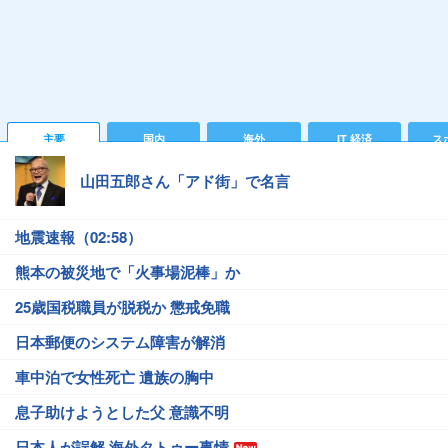
主要
国内
海外
IT 経済
ス
山田五郎さん「アド街」で名言
地震速報（02:58）
熊本の被災地で「火事場泥棒」か
25歳国税職員が脱税か 懲戒免職
日本郵便のシステム障害が解消
車中泊で女性死亡 遺族の胸中
息子助けようとした父 意識不明
日本人が誤解 海外タトゥー事情