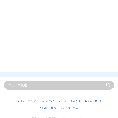
Peachy
ブログ
ショッピング
バンク
みんかぶ
みんかぶChoice
Kstyle
株探
プレスリリース