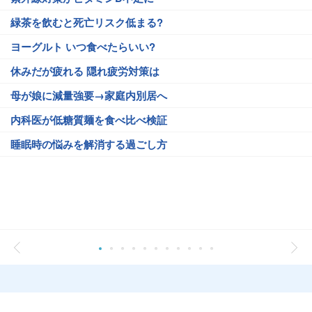
緑茶を飲むと死亡リスク低まる?
ヨーグルト いつ食べたらいい?
休みだが疲れる 隠れ疲労対策は
母が娘に減量強要→家庭内別居へ
内科医が低糖質麺を食べ比べ検証
睡眠時の悩みを解消する過ごし方