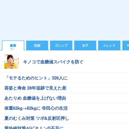
健康
芸能
ゴシップ
女子
トレンド
Y
キノコで血糖値スパイクを防ぐ
「モテるためのヒント」326人に
容姿と寿命 28年追跡で見えた差
あたりめ 血糖値を上げない理由
体重62kg→82kgに 寺田心の生活
夏のむくみ対策 ツボ&反射区押し
紫外線対策がビタミンD不足に