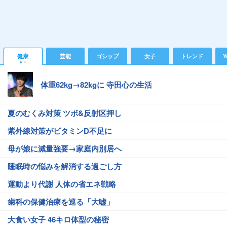
健康
芸能
ゴシップ
女子
トレンド
Y
体重62kg→82kgに 寺田心の生活
夏のむくみ対策 ツボ&反射区押し
紫外線対策がビタミンD不足に
母が娘に減量強要→家庭内別居へ
睡眠時の悩みを解消する過ごし方
運動より代謝 人体の省エネ戦略
歯科の保健治療を巡る「大嘘」
大食い女子 46キロ体型の秘密