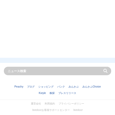
Peachy
ブログ
ショッピング
バンク
みんかぶ
みんかぶChoice
Kstyle
株探
プレスリリース
運営会社
利用規約
プライバシーポリシー
livedoorお客様サポートセンター
livedoor