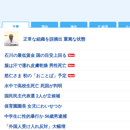
主要
国内
海外
IT 経済
ス
正常な組織を誤摘出 重篤な状態
石川の最低賃金 国の目安上回る
服は汗で濡れ皮膚乾燥 男性死亡
悠仁さま 初の「おことば」予定
水中で高校生死亡 死因が判明
国民民主代表選 2人が立候補
保育園園長 女児にわいせつか
中学生に性的暴行か 56歳男逮捕
「外国人受け入れ反対」大幅増