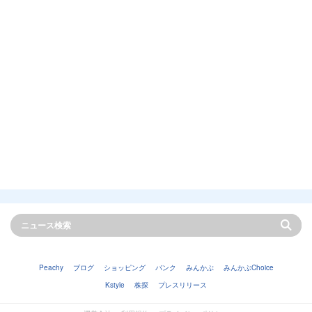
Peachy
ブログ
ショッピング
バンク
みんかぶ
みんかぶChoice
Kstyle
株探
プレスリリース