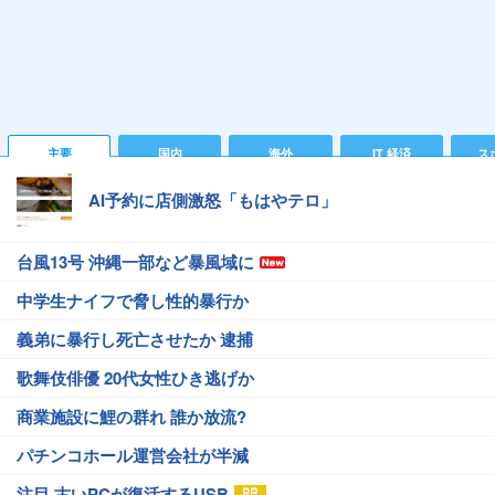
主要
国内
海外
IT 経済
ス
AI予約に店側激怒「もはやテロ」
台風13号 沖縄一部など暴風域に
中学生ナイフで脅し性的暴行か
義弟に暴行し死亡させたか 逮捕
歌舞伎俳優 20代女性ひき逃げか
商業施設に鯉の群れ 誰か放流?
パチンコホール運営会社が半減
注目 古いPCが復活するUSB