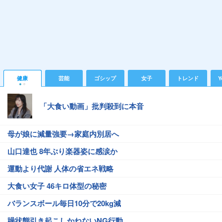
健康
芸能
ゴシップ
女子
トレンド
Y
「大食い動画」批判殺到に本音
母が娘に減量強要→家庭内別居へ
山口達也 8年ぶり楽器姿に感涙か
運動より代謝 人体の省エネ戦略
大食い女子 46キロ体型の秘密
バランスボール毎日10分で20kg減
躁状態引き起こしかねないNG行動