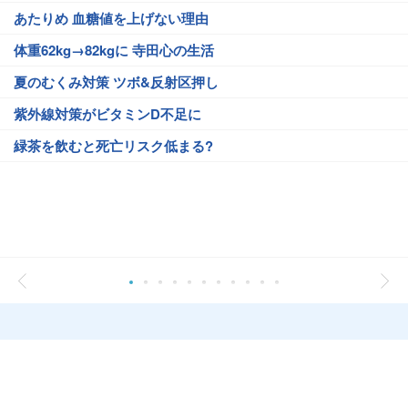
あたりめ 血糖値を上げない理由
体重62kg→82kgに 寺田心の生活
夏のむくみ対策 ツボ&反射区押し
紫外線対策がビタミンD不足に
緑茶を飲むと死亡リスク低まる?