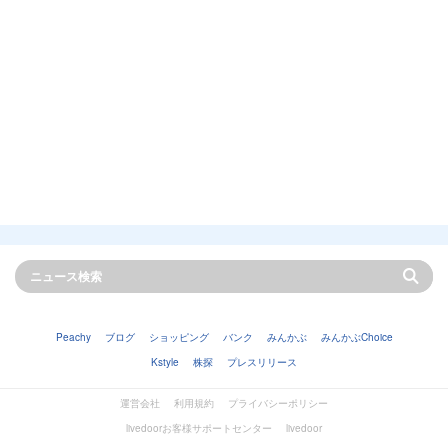
Peachy
ブログ
ショッピング
バンク
みんかぶ
みんかぶChoice
Kstyle
株探
プレスリリース
運営会社
利用規約
プライバシーポリシー
livedoorお客様サポートセンター
livedoor