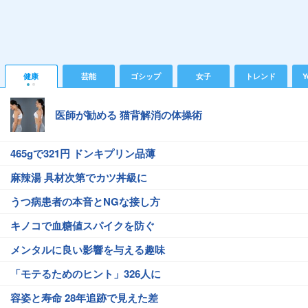
健康
芸能
ゴシップ
女子
トレンド
Y
医師が勧める 猫背解消の体操術
465gで321円 ドンキプリン品薄
麻辣湯 具材次第でカツ丼級に
うつ病患者の本音とNGな接し方
キノコで血糖値スパイクを防ぐ
メンタルに良い影響を与える趣味
「モテるためのヒント」326人に
容姿と寿命 28年追跡で見えた差