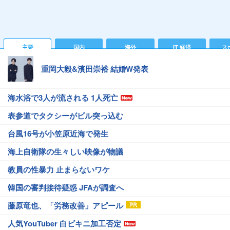
主要
国内
海外
IT 経済
ス
重岡大毅&濱田崇裕 結婚W発表
海水浴で3人が流される 1人死亡
表参道でタクシーがビル突っ込む
台風16号が小笠原近海で発生
海上自衛隊の生々しい映像が物議
教員の性暴力 止まらないワケ
韓国の審判接待疑惑 JFAが調査へ
藤原竜也、「労務改善」アピール
人気YouTuber 白ビキニ加工否定