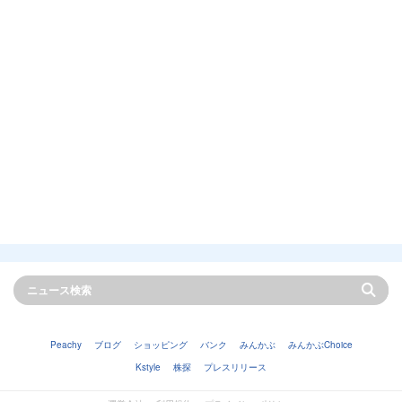
Peachy
ブログ
ショッピング
バンク
みんかぶ
みんかぶChoice
Kstyle
株探
プレスリリース