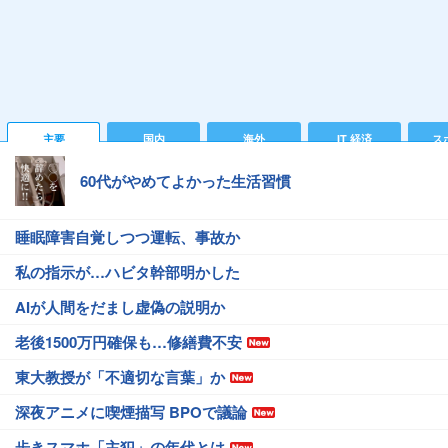
主要
国内
海外
IT 経済
ス
60代がやめてよかった生活習慣
睡眠障害自覚しつつ運転、事故か
私の指示が…ハビタ幹部明かした
AIが人間をだまし虚偽の説明か
老後1500万円確保も…修繕費不安
東大教授が「不適切な言葉」か
深夜アニメに喫煙描写 BPOで議論
歩きスマホ「主犯」の年代とは