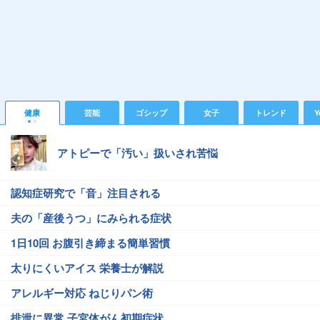
健康
芸能
ゴシップ
女子
トレンド
Y
アトピーで「汚い」扱いされ苦悩
認知症研究で「音」注目される
夫の「産後うつ」にみられる症状
1日10回 お腹引き締まる簡単習慣
太りにくいアイス 栄養士が解説
アレルギー対応 ねじりパン術
排泄に異常 子宮体がん初期症状