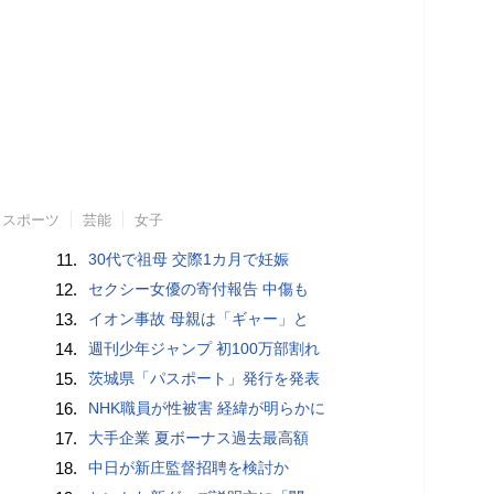
スポーツ
芸能
女子
11.
30代で祖母 交際1カ月で妊娠
12.
セクシー女優の寄付報告 中傷も
13.
イオン事故 母親は「ギャー」と
14.
週刊少年ジャンプ 初100万部割れ
15.
茨城県「パスポート」発行を発表
16.
NHK職員が性被害 経緯が明らかに
17.
大手企業 夏ボーナス過去最高額
18.
中日が新庄監督招聘を検討か