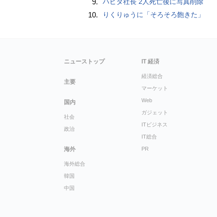
9.
ハビタ社長 2人死亡後に写真削除
10.
りくりゅうに「そろそろ飽きた」
ニューストップ
IT 経済
経済総合
主要
マーケット
Web
国内
ガジェット
社会
ITビジネス
政治
IT総合
海外
PR
海外総合
韓国
中国