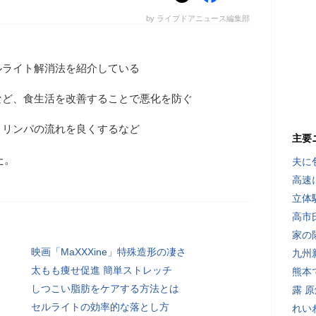
by ライブドアニュース編集部
ルライト解消法を紹介している
など、食生活を改善することで悪化を防ぐ
、リンパの流れを良くするなど
主要
た。
夫に
高速
立体
高市
家の
映画「MaXXXine」特殊造形の凄さ
九州
太もも痩せ促進 簡単ストレッチ
熊本
しつこい脂肪をケアする方法とは
露 
セルライトの効率的な落とし方
れい