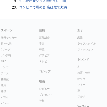
19.
ちいかわ新グッズ説明文に「闇」
20.
コンビニで爆発音 店は煙で充満
スポーツ
芸能
女子
海外サッカー
芸能総合
恋愛
日本代表
音楽
ライフスタイル
Jリーグ
韓流
ファッション
プロ野球
グラビア
トレンド
MLB
テレビ
本
ゴルフ
ゴシップ
教育・仕事
テニス
からだ
格闘技
映画
マネー
競馬
レビュー
車
相撲
プレゼント
グルメ
バスケ
特集
バレー
YouTube