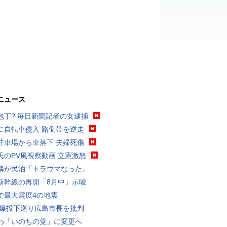
ニュース
包丁? 毎日新聞記者の女逮捕
に自転車侵入 路側帯を逆走
駐車場から車落下 夫婦死傷
氏のPV風視察動画 立憲激怒
隣が民泊「トラウマなった」
新幹線の再開「8月中」示唆
で最大震度4の地震
原爆投下巡り広島市長を批判
わ「いのちの党」に変更へ