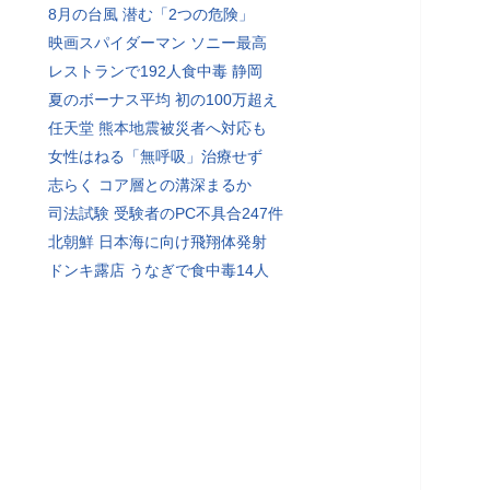
8月の台風 潜む「2つの危険」
映画スパイダーマン ソニー最高
レストランで192人食中毒 静岡
夏のボーナス平均 初の100万超え
任天堂 熊本地震被災者へ対応も
女性はねる「無呼吸」治療せず
志らく コア層との溝深まるか
司法試験 受験者のPC不具合247件
北朝鮮 日本海に向け飛翔体発射
ドンキ露店 うなぎで食中毒14人