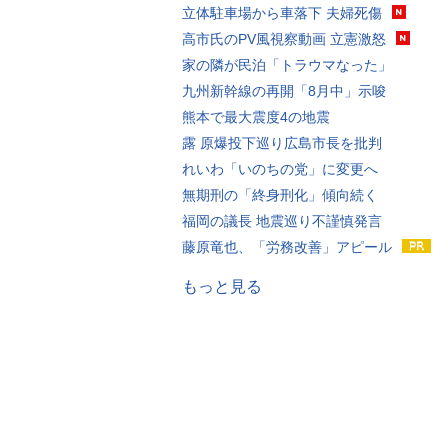
立体駐車場から車落下 夫婦死傷
高市氏のPV風視察動画 立憲激怒
家の隣が民泊「トラウマなった」
九州新幹線の再開「8月中」示唆
熊本で最大震度4の地震
露 原爆投下巡り広島市長を批判
れいわ「いのちの党」に変更へ
無期刑の「終身刑化」傾向続く
福岡の議長 地震巡り不謹慎発言
藤原竜也、「労務改善」アピール
もっと見る