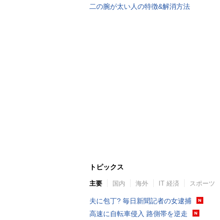
二の腕が太い人の特徴&解消方法
トピックス
主要
国内
海外
IT 経済
スポーツ
夫に包丁? 毎日新聞記者の女逮捕
高速に自転車侵入 路側帯を逆走