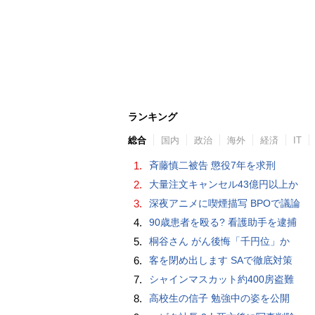
ランキング
総合
国内
政治
海外
経済
IT
1.
斉藤慎二被告 懲役7年を求刑
2.
大量注文キャンセル43億円以上か
3.
深夜アニメに喫煙描写 BPOで議論
4.
90歳患者を殴る? 看護助手を逮捕
5.
桐谷さん がん後悔「千円位」か
6.
客を閉め出します SAで徹底対策
7.
シャインマスカット約400房盗難
8.
高校生の信子 勉強中の姿を公開