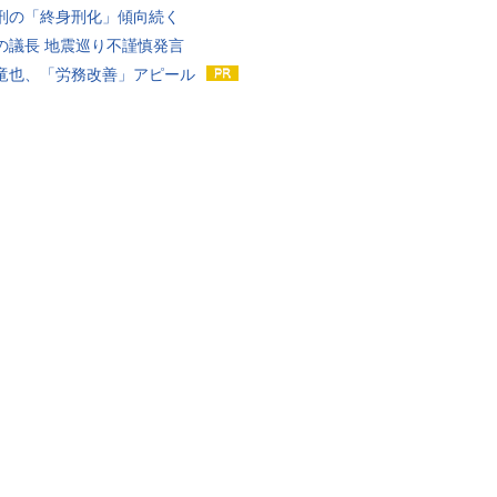
刑の「終身刑化」傾向続く
の議長 地震巡り不謹慎発言
竜也、「労務改善」アピール