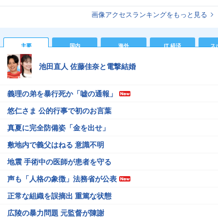
画像アクセスランキングをもっと見る
主要
国内
海外
IT 経済
ス
池田直人 佐藤佳奈と電撃結婚
義理の弟を暴行死か「嘘の通報」
悠仁さま 公的行事で初のお言葉
真夏に完全防備姿「金を出せ」
敷地内で義父はねる 意識不明
地震 手術中の医師が患者を守る
声も「人格の象徴」法務省が公表
正常な組織を誤摘出 重篤な状態
広陵の暴力問題 元監督が陳謝