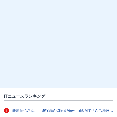
ITニュースランキング
藤原竜也さん、「SKYSEA Client View」新CMで「AI労務改善」をアピール 働き方をAIが分析したら「すぐに休んで」と言われる？
1