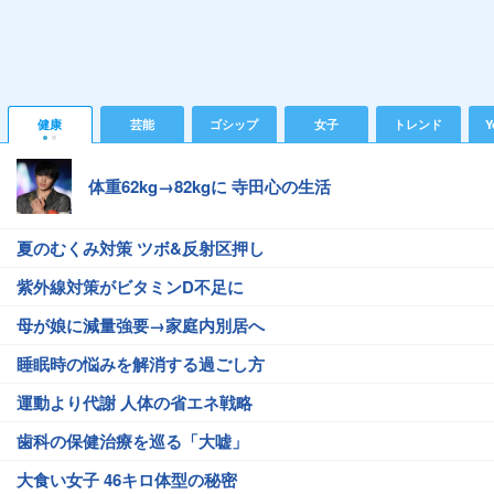
健康
芸能
ゴシップ
女子
トレンド
Y
体重62kg→82kgに 寺田心の生活
夏のむくみ対策 ツボ&反射区押し
紫外線対策がビタミンD不足に
母が娘に減量強要→家庭内別居へ
睡眠時の悩みを解消する過ごし方
運動より代謝 人体の省エネ戦略
歯科の保健治療を巡る「大嘘」
大食い女子 46キロ体型の秘密