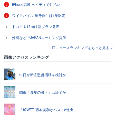
iPhone高騰 ペイディで月払い
2
ワイモバイル 単身割引は1年限定
3
ドコモ U15向け新プラン発表
4
沖縄などでJAPANローミング提供
5
ITニュースランキングをもっと見る
画像アクセスランキング
中日が新庄監督招聘を検討か
関東「真夏の暑さ」は終了か
卓球WTT 張本美和がベスト8進出