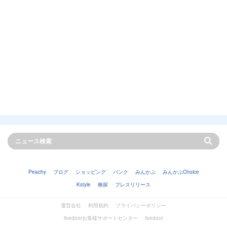
Peachy
ブログ
ショッピング
バンク
みんかぶ
みんかぶChoice
Kstyle
株探
プレスリリース
運営会社
利用規約
プライバシーポリシー
livedoorお客様サポートセンター
livedoor