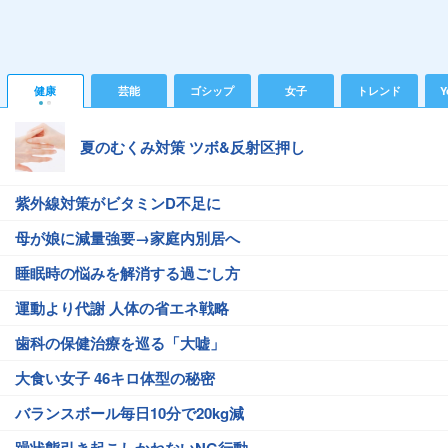
健康
芸能
ゴシップ
女子
トレンド
Y
夏のむくみ対策 ツボ&反射区押し
紫外線対策がビタミンD不足に
母が娘に減量強要→家庭内別居へ
睡眠時の悩みを解消する過ごし方
運動より代謝 人体の省エネ戦略
歯科の保健治療を巡る「大嘘」
大食い女子 46キロ体型の秘密
バランスボール毎日10分で20kg減