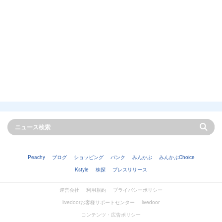
Peachy
ブログ
ショッピング
バンク
みんかぶ
みんかぶChoice
Kstyle
株探
プレスリリース
運営会社
利用規約
プライバシーポリシー
livedoorお客様サポートセンター
livedoor
コンテンツ・広告ポリシー