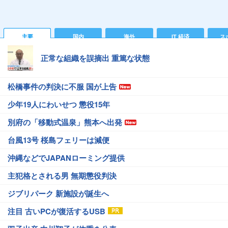
主要
国内
海外
IT 経済
ス
正常な組織を誤摘出 重篤な状態
松橋事件の判決に不服 国が上告
少年19人にわいせつ 懲役15年
別府の「移動式温泉」熊本へ出発
台風13号 桜島フェリーは減便
沖縄などでJAPANローミング提供
主犯格とされる男 無期懲役判決
ジブリパーク 新施設が誕生へ
注目 古いPCが復活するUSB