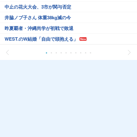
中止の花火大会、3市が関与否定
井脇ノブ子さん 体重38kg減の今
昨夏覇者・沖縄尚学が初戦で敗退
WEST.のW結婚「自由で頭抱える」