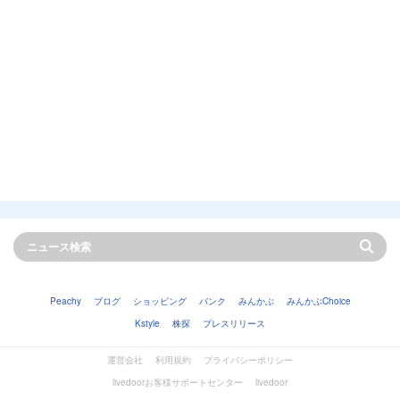
Peachy
ブログ
ショッピング
バンク
みんかぶ
みんかぶChoice
Kstyle
株探
プレスリリース
運営会社
利用規約
プライバシーポリシー
livedoorお客様サポートセンター
livedoor