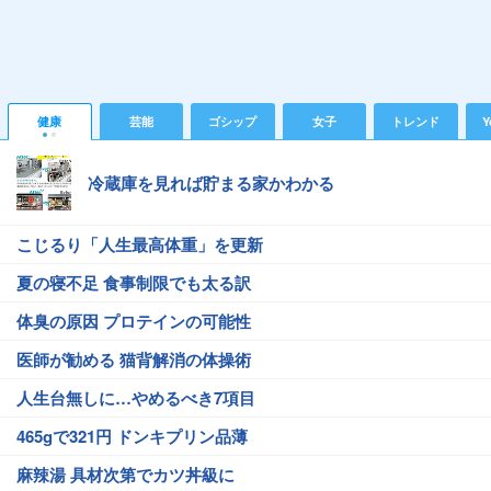
健康
芸能
ゴシップ
女子
トレンド
Y
冷蔵庫を見れば貯まる家かわかる
こじるり「人生最高体重」を更新
夏の寝不足 食事制限でも太る訳
体臭の原因 プロテインの可能性
医師が勧める 猫背解消の体操術
人生台無しに…やめるべき7項目
465gで321円 ドンキプリン品薄
麻辣湯 具材次第でカツ丼級に