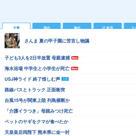
主要
国内
海外
IT 経済
ス
さんま 夏の甲子園に苦言し物議
子ども3人を2日半放置 母親逮捕
海水浴場 中学生と小学生が死亡
USJ神ライド 終了惜しむ声
路線バスとトラック 正面衝突
台風15号が関東上陸 列島横断か
「介護イラつき」母踏みつけ死亡
ペットのヤギをクマが食べたか
天皇皇后両陛下 熊本県に金一封