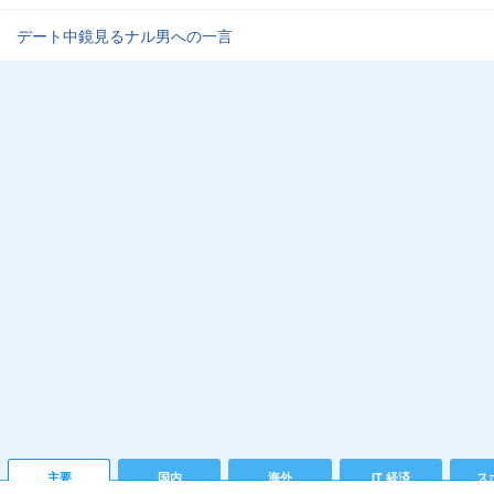
デート中鏡見るナル男への一言
主要
国内
海外
IT 経済
ス