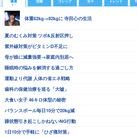
健康
芸能
ゴシップ
女子
トレンド
Y
体重62kg→82kgに 寺田心の生活
夏のむくみ対策 ツボ&反射区押し
紫外線対策がビタミンD不足に
母が娘に減量強要→家庭内別居へ
睡眠時の悩みを解消する過ごし方
運動より代謝 人体の省エネ戦略
歯科の保健治療を巡る「大嘘」
大食い女子 46キロ体型の秘密
バランスボール毎日10分で20kg減
躁状態引き起こしかねないNG行動
1日10分で手軽に「ひざ痛対策」