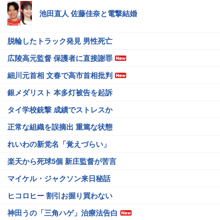
池田直人 佐藤佳奈と電撃結婚
脱輪したトラック発見 男性死亡
広陵高元監督 保護者に直接謝罪
細川元首相 文春で高市首相批判
銀メダリスト 本多灯被告を起訴
タイ学校銃撃 成績でストレスか
正常な組織を誤摘出 重篤な状態
れいわの新党名「覚えづらい」
楽天から死球5個 新庄監督が苦言
マイケル・ジャクソン来日秘話
ヒコロヒー 割引お握り買わない
神田うの「三角ハゲ」治療法告白