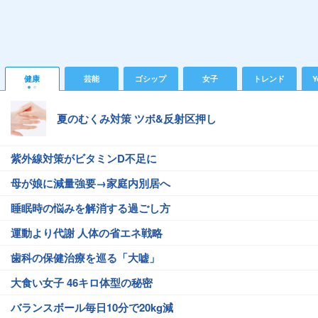
健康
芸能
ゴシップ
女子
トレンド
Y
夏のむくみ対策 ツボ&反射区押し
紫外線対策がビタミンD不足に
母が娘に減量強要→家庭内別居へ
睡眠時の悩みを解消する過ごし方
運動より代謝 人体の省エネ戦略
歯科の保健治療を巡る「大嘘」
大食い女子 46キロ体型の秘密
バランスボール毎日10分で20kg減