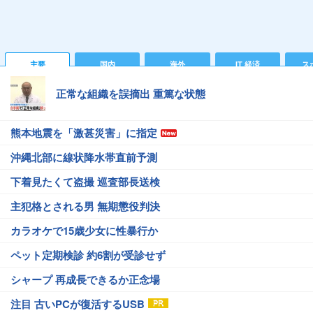
主要
国内
海外
IT 経済
ス
正常な組織を誤摘出 重篤な状態
熊本地震を「激甚災害」に指定
沖縄北部に線状降水帯直前予測
下着見たくて盗撮 巡査部長送検
主犯格とされる男 無期懲役判決
カラオケで15歳少女に性暴行か
ペット定期検診 約6割が受診せず
シャープ 再成長できるか正念場
注目 古いPCが復活するUSB