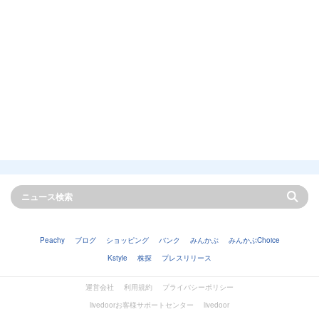
Peachy
ブログ
ショッピング
バンク
みんかぶ
みんかぶChoice
Kstyle
株探
プレスリリース
運営会社
利用規約
プライバシーポリシー
livedoorお客様サポートセンター
livedoor