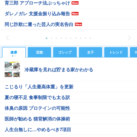
育三郎 アプローチ法ぶっちゃけ
ダレノガレ 支援金振り込み報告
同じ詐欺に遭った芸人の実名告白
健康
芸能
ゴシップ
女子
トレンド
Y
冷蔵庫を見れば貯まる家かわかる
こじるり「人生最高体重」を更新
夏の寝不足 食事制限でも太る訳
体臭の原因 プロテインの可能性
医師が勧める 猫背解消の体操術
人生台無しに…やめるべき7項目