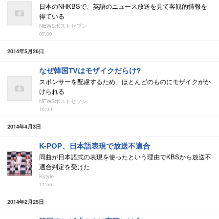
日本のNHKBSで、英語のニュース放送を見て客観的情報を
得ている
NEWSポストセブン
07:00
2014年5月26日
なぜ韓国TVはモザイクだらけ?
スポンサーを配慮するため、ほとんどのものにモザイクがか
けられる
NEWSポストセブン
16:00
2014年4月3日
K-POP、日本語表現で放送不適合
同曲が日本語式の表現を使ったという理由でKBSから放送不
適合判定を受けた
Kstyle
11:56
2014年2月25日