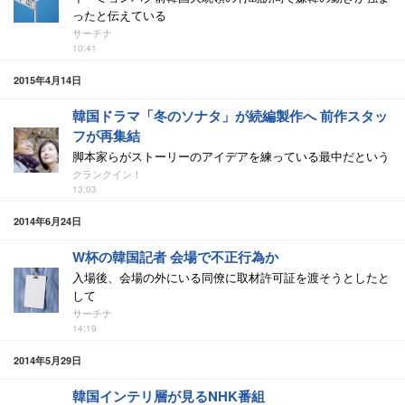
ったと伝えている
サーチナ
10:41
2015年4月14日
韓国ドラマ「冬のソナタ」が続編製作へ 前作スタッ
フが再集結
脚本家らがストーリーのアイデアを練っている最中だという
クランクイン！
13:03
2014年6月24日
W杯の韓国記者 会場で不正行為か
入場後、会場の外にいる同僚に取材許可証を渡そうとしたと
して
サーチナ
14:19
2014年5月29日
韓国インテリ層が見るNHK番組