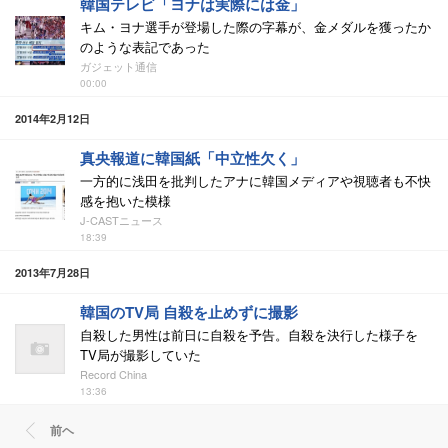
韓国テレビ「ヨナは実際には金」
キム・ヨナ選手が登場した際の字幕が、金メダルを獲ったか
のような表記であった
ガジェット通信
00:00
2014年2月12日
真央報道に韓国紙「中立性欠く」
一方的に浅田を批判したアナに韓国メディアや視聴者も不快
感を抱いた模様
J-CASTニュース
18:39
2013年7月28日
韓国のTV局 自殺を止めずに撮影
自殺した男性は前日に自殺を予告。自殺を決行した様子を
TV局が撮影していた
Record China
13:36
前ヘ