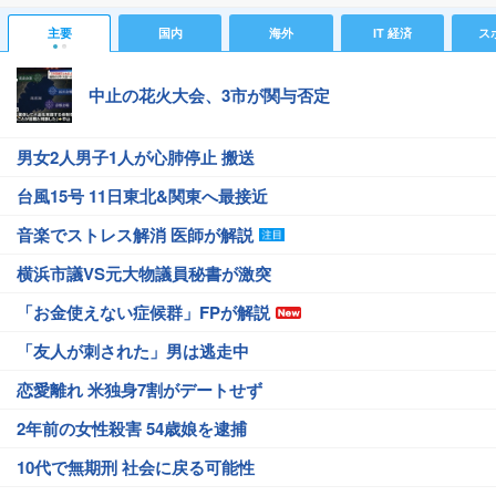
主要
国内
海外
IT 経済
ス
中止の花火大会、3市が関与否定
男女2人男子1人が心肺停止 搬送
台風15号 11日東北&関東へ最接近
音楽でストレス解消 医師が解説
横浜市議VS元大物議員秘書が激突
「お金使えない症候群」FPが解説
「友人が刺された」男は逃走中
恋愛離れ 米独身7割がデートせず
2年前の女性殺害 54歳娘を逮捕
10代で無期刑 社会に戻る可能性