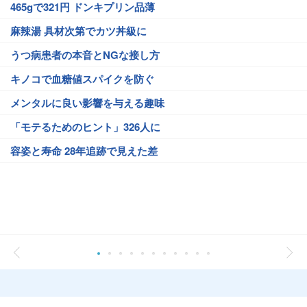
465gで321円 ドンキプリン品薄
麻辣湯 具材次第でカツ丼級に
うつ病患者の本音とNGな接し方
キノコで血糖値スパイクを防ぐ
メンタルに良い影響を与える趣味
「モテるためのヒント」326人に
容姿と寿命 28年追跡で見えた差