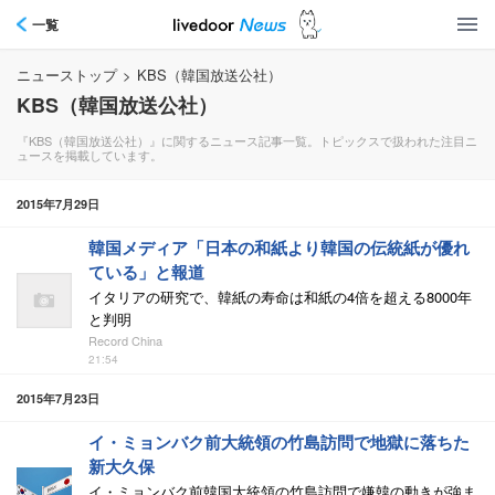
一覧
ニューストップ
>
KBS（韓国放送公社）
KBS（韓国放送公社）
『KBS（韓国放送公社）』に関するニュース記事一覧。トピックスで扱われた注目ニ
ュースを掲載しています。
2015年7月29日
韓国メディア「日本の和紙より韓国の伝統紙が優れ
ている」と報道
イタリアの研究で、韓紙の寿命は和紙の4倍を超える8000年
と判明
Record China
21:54
2015年7月23日
イ・ミョンバク前大統領の竹島訪問で地獄に落ちた
新大久保
イ・ミョンバク前韓国大統領の竹島訪問で嫌韓の動きが強ま