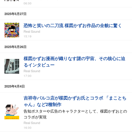
06:00
2025年5月27日
恐怖と笑いの二刀流 楳図かずお作品の全貌に驚く
Real Sound
15:19
2025年5月26日
楳図かずお漫画が織りなす謎の宇宙、その核心に迫
るインタビュー
Real Sound
17:00
2025年4月4日
吉祥寺パルコ店が楳図かずお氏とコラボ 「まことち
ゃん」など2種制作
告知ポスターや広告のキャラクターとして、楳図かずおとの
コラボが実現
Real Sound
16:00