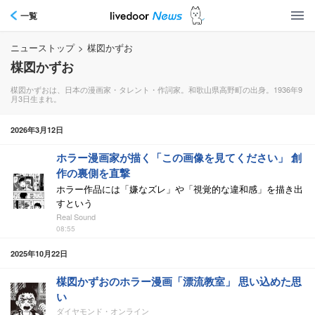
一覧
ニューストップ
>
楳図かずお
楳図かずお
楳図かずおは、日本の漫画家・タレント・作詞家。和歌山県高野町の出身。1936年9
月3日生まれ。
2026年3月12日
ホラー漫画家が描く「この画像を見てください」 創
作の裏側を直撃
ホラー作品には「嫌なズレ」や「視覚的な違和感」を描き出
すという
Real Sound
08:55
2025年10月22日
楳図かずおのホラー漫画「漂流教室」 思い込めた思
い
ダイヤモンド・オンライン