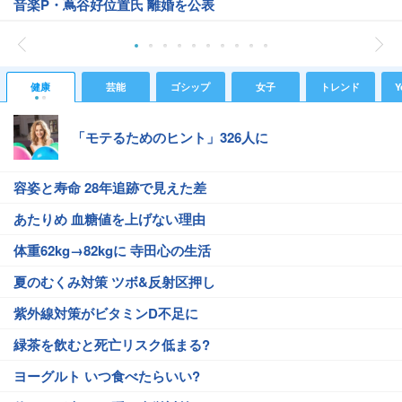
音楽P・蔦谷好位置氏 離婚を公表
健康
芸能
ゴシップ
女子
トレンド
Y
「モテるためのヒント」326人に
容姿と寿命 28年追跡で見えた差
あたりめ 血糖値を上げない理由
体重62kg→82kgに 寺田心の生活
夏のむくみ対策 ツボ&反射区押し
紫外線対策がビタミンD不足に
緑茶を飲むと死亡リスク低まる?
ヨーグルト いつ食べたらいい?