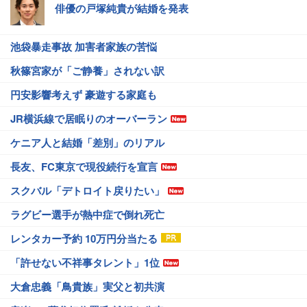
俳優の戸塚純貴が結婚を発表
池袋暴走事故 加害者家族の苦悩
秋篠宮家が「ご静養」されない訳
円安影響考えず 豪遊する家庭も
JR横浜線で居眠りのオーバーラン
ケニア人と結婚「差別」のリアル
長友、FC東京で現役続行を宣言
スクバル「デトロイト戻りたい」
ラグビー選手が熱中症で倒れ死亡
レンタカー予約 10万円分当たる
「許せない不祥事タレント」1位
大倉忠義「鳥貴族」実父と初共演