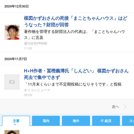
2024年12月30日
楳図かずおさんの死後「まことちゃんハウス」はど
うなった？財団が回答
著作物を管理する財団法人の代表は、「まことちゃんハウ
ス」に言及
週刊女性PRIME
11:00
2024年11月7日
H×H作者・冨樫義博氏「しんどい」 楳図かずおさん
死去で集中できず
「11月末くらいまで不定期投稿になりそうです」と投稿
オリコンニュース
09:28
次ヘ
主要
国内
海外
IT 経済
ス